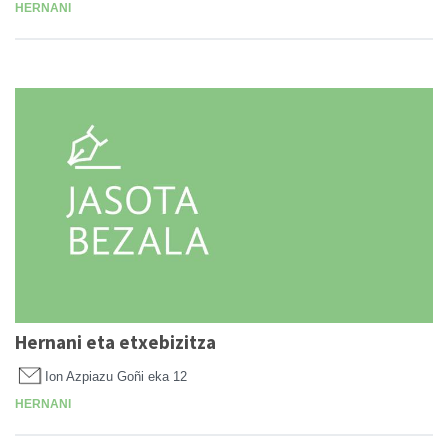
HERNANI
Hernani eta etxebizitza
Ion Azpiazu Goñi
eka 12
HERNANI