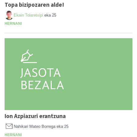
Topa bizipozaren alde!
Ekain Tolaretxipi
eka 25
HERNANI
Ion Azpiazuri erantzuna
Nahikari Mateo Borrega
eka 25
HERNANI