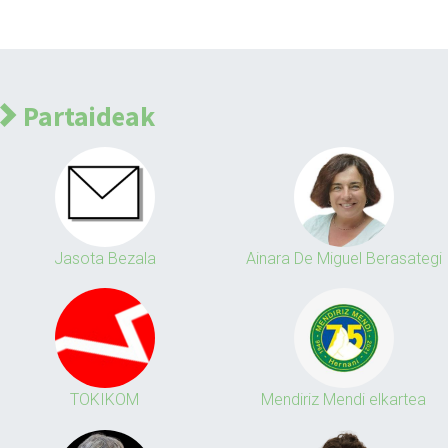
Partaideak
Jasota Bezala
Ainara De Miguel Berasategi
TOKIKOM
Mendiriz Mendi elkartea