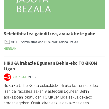
Selektibitatea gainditzea, arauak bete gabe
AET – Administrazioan Euskaraz Taldea
uzt 30
HERNANI
HIRUKA irabazle Egunean Behin-eko TOKIKOM
Ligan
TOKIKOM
uzt 13
Bizkaiko Uribe Kosta eskualdeko Hiruka komunikabidea
izan da irabazlea azken 9 asteotan Egunean Behin
aplikazioan jokatu den TOKIKOM Liga eskualdekako
norgehiagokan. Osatu diren eskualdekako taldeen …