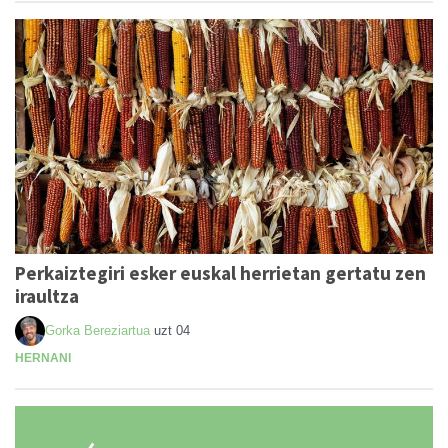
Perkaiztegiri esker euskal herrietan gertatu zen
iraultza
Gorka Bereziartua
uzt 04
HERNANI