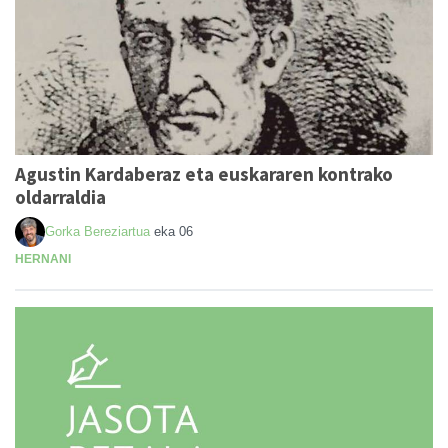
Agustin Kardaberaz eta euskararen kontrako
oldarraldia
Gorka Bereziartua
eka 06
HERNANI