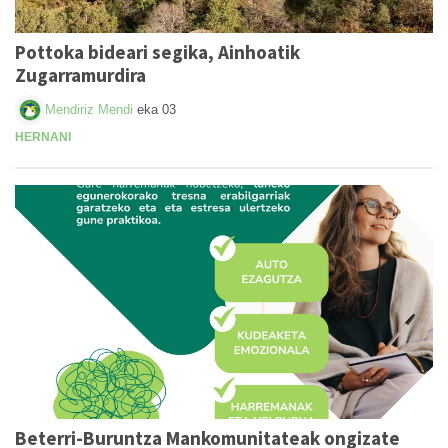
Pottoka bideari segika, Ainhoatik
Zugarramurdira
Mendiriz Mendi
eka 03
HERNANI
Beterri-Buruntza Mankomunitateak ongizate