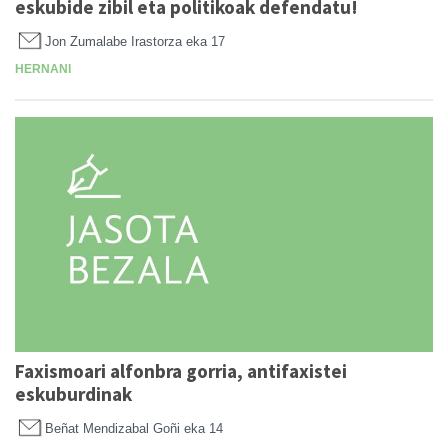
eskubide zibil eta politikoak defendatu!
Jon Zumalabe Irastorza
eka 17
HERNANI
Faxismoari alfonbra gorria, antifaxistei
eskuburdinak
Beñat Mendizabal Goñi
eka 14