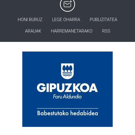
HONI BURUZ
LEGE OHARRA
PUBLIZITATEA
ARAUAK
HARREMANETARAKO
RSS