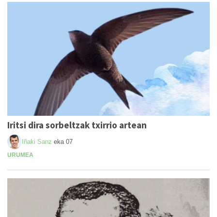
Iritsi dira sorbeltzak txirrio artean
Iñaki Sanz
eka 07
URUMEA