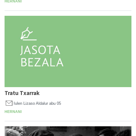
HERNANI
Tratu Txarrak
Iulen Lizaso Aldalur
abu 05
HERNANI