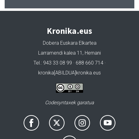
Kronika.eus
Dobera Euskara Elkartea
Larramendi kalea 11, Hernani
Tel.: 943 33 08 99 · 688 660 714 ·
kronika[ABILDUA]kronika.eus
Codesyntaxek garatua