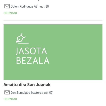
Belen Rodriguez Atin
uzt 10
HERNANI
Amaitu dira San Juanak
Jon Zumalabe Irastorza
uzt 07
HERNANI