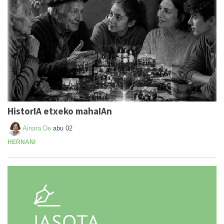
HistorIA etxeko mahaIAn
Ainara De
abu 02
HERNANI