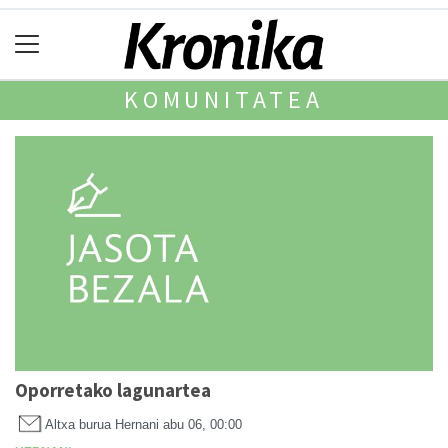
KOMUNITATEA
Oporretako lagunartea
Altxa burua Hernani
abu 06, 00:00