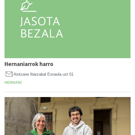
Hernaniarrok harro
Aintzane Ibarzabal Esnaola
uzt 01
HERNANI