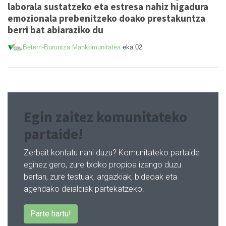
laborala sustatzeko eta estresa nahiz higadura
emozionala prebenitzeko doako prestakuntza
berri bat abiaraziko du
Beterri-Buruntza Mankomunitatea
eka 02
Egin zaitez komunitateko
partaide!
Zerbait kontatu nahi duzu? Komunitateko partaide
eginez gero, zure txoko propioa izango duzu
bertan, zure testuak, argazkiak, bideoak eta
agendako deialdiak partekatzeko.
Parte hartu!