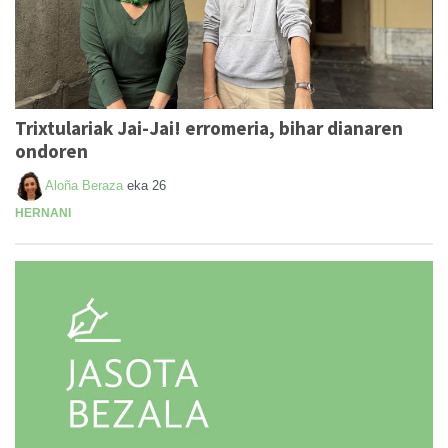
Trixtulariak Jai-Jai! erromeria, bihar dianaren
ondoren
Aloña Beraza
eka 26
HERNANI