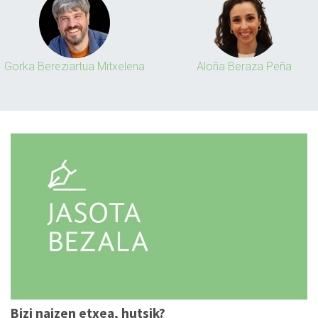
Gorka Bereziartua Mitxelena
Aloña Beraza Peña
Bizi naizen etxea, hutsik?