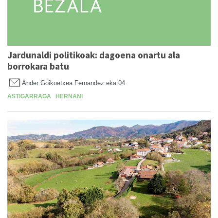
Jardunaldi politikoak: dagoena onartu ala
borrokara batu
Ander Goikoetxea Fernandez
eka 04
ASTIGARRAGA
HERNANI