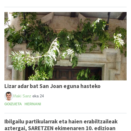
Lizar adar bat San Joan eguna hasteko
Iñaki Sanz
eka 24
GOIZUETA
HERNANI
Ibilgailu partikularrak eta haien erabiltzaileak
aztergai, SARETZEN ekimenaren 10. edizioan