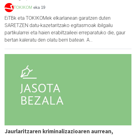
TOKIKOM
eka 19
EiTBk eta TOKIKOMek elkarlanean garatzen duten
SARETZEN datu-kazetaritzako egitasmoak ibilgailu
partikularrei eta haien erabiltzaileei erreparatuko die, gaur
bertan kaleratu den olatu berri batean. A…
Jaurlaritzaren kriminalizazioaren aurrean,