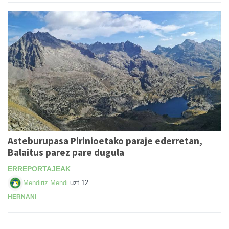
Asteburupasa Pirinioetako paraje ederretan,
Balaitus parez pare dugula
ERREPORTAJEAK
Mendiriz Mendi
uzt 12
HERNANI