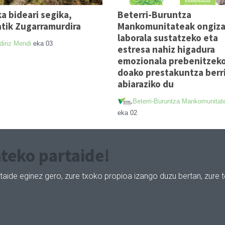
a bideari segika,
Beterri-Buruntza
tik Zugarramurdira
Mankomunitateak ongiz
laborala sustatzeko eta
iriz Mendi
eka 03
estresa nahiz higadura
emozionala prebenitzek
doako prestakuntza berri
abiaraziko du
Beterri-Buruntza Mankomunitat
eka 02
teko partaide!
taide eginez gero, zure txoko propioa izango duzu bertan, zure 