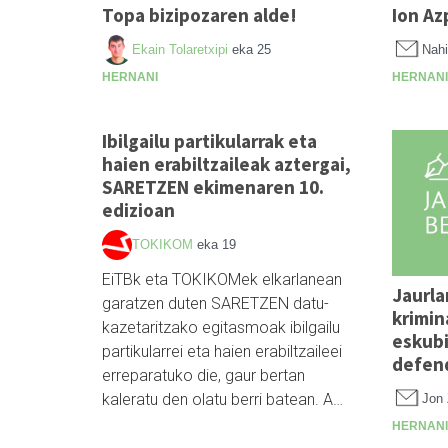
Topa bizipozaren alde!
Ion Az
Ekain Tolaretxipi
eka 25
Nahi
HERNANI
HERNANI
Ibilgailu partikularrak eta
haien erabiltzaileak aztergai,
SARETZEN ekimenaren 10.
edizioan
TOKIKOM
eka 19
EiTBk eta TOKIKOMek elkarlanean
Jaurla
garatzen duten SARETZEN datu-
krimin
kazetaritzako egitasmoak ibilgailu
eskubi
partikularrei eta haien erabiltzaileei
defen
erreparatuko die, gaur bertan
kaleratu den olatu berri batean. A…
Jon 
HERNANI