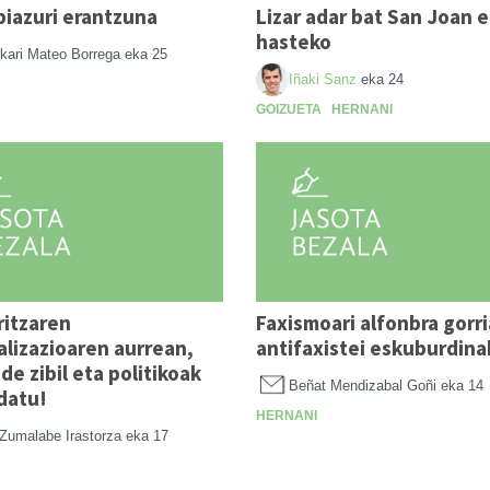
piazuri erantzuna
Lizar adar bat San Joan 
hasteko
kari Mateo Borrega
eka 25
Iñaki Sanz
eka 24
GOIZUETA
HERNANI
ritzaren
Faxismoari alfonbra gorri
alizazioaren aurrean,
antifaxistei eskuburdina
de zibil eta politikoak
Beñat Mendizabal Goñi
eka 14
datu!
HERNANI
Zumalabe Irastorza
eka 17