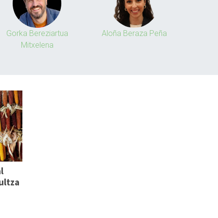
Gorka Bereziartua
Aloña Beraza Peña
Mitxelena
l
ultza