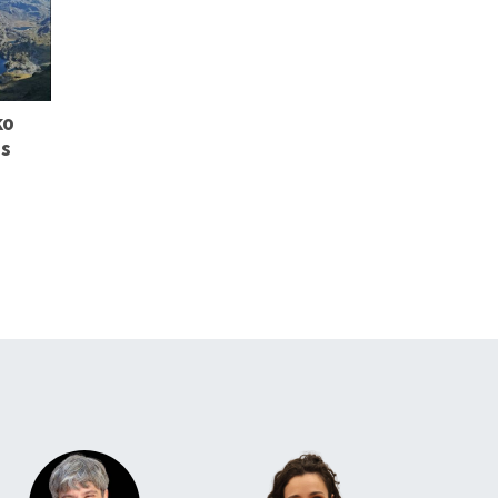
ko
us