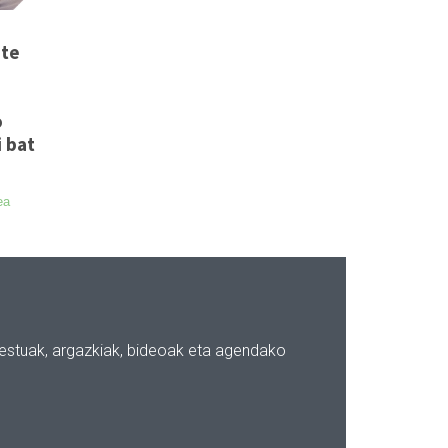
ate
o
 bat
ea
testuak, argazkiak, bideoak eta agendako