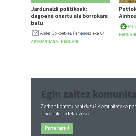
Jardunaldi politikoak:
Pottok
dagoena onartu ala borrokara
Ainhoa
batu
Mend
Ander Goikoetxea Fernandez
eka 04
HERNANI
ASTIGARRAGA
HERNANI
Egin zaitez komunita
Zerbait kontatu nahi duzu? Komunitateko par
deialdiak partekatzeko.
Parte hartu!