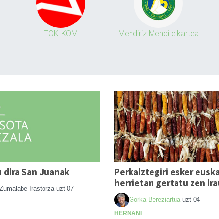
TOKIKOM
Mendiriz Mendi elkartea
 dira San Juanak
Perkaiztegiri esker euska
herrietan gertatu zen ira
Zumalabe Irastorza
uzt 07
Gorka Bereziartua
uzt 04
HERNANI