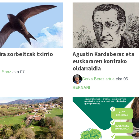
dira sorbeltzak txirrio
Agustin Kardaberaz eta
n
euskararen kontrako
oldarraldia
i Sanz
eka 07
Gorka Bereziartua
eka 06
HERNANI