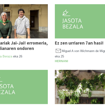
lariak Jai-Jai! erromeria,
Ez zen urriaren 7an hasi!
dianaren ondoren
Miguel A von Wichmann de Mig
a Beraza
eka 26
eka 25
HERNANI