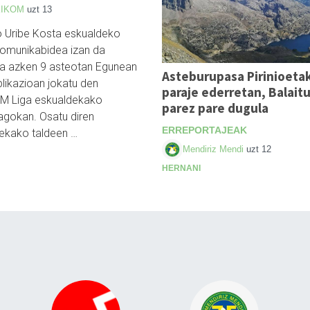
KIKOM
uzt 13
o Uribe Kosta eskualdeko
komunikabidea izan da
ea azken 9 asteotan Egunean
Asteburupasa Pirinioeta
plikazioan jokatu den
paraje ederretan, Balait
M Liga eskualdekako
parez pare dugula
agokan. Osatu diren
ERREPORTAJEAK
ekako taldeen …
Mendiriz Mendi
uzt 12
HERNANI