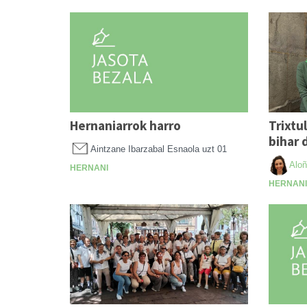
Hernaniarrok harro
Trixtu
bihar 
Aintzane Ibarzabal Esnaola
uzt 01
Aloñ
HERNANI
HERNANI