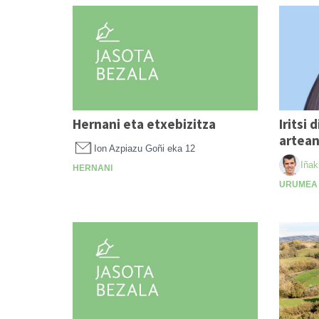
Hernani eta etxebizitza
Iritsi 
artea
Ion Azpiazu Goñi
eka 12
Iñak
HERNANI
URUMEA