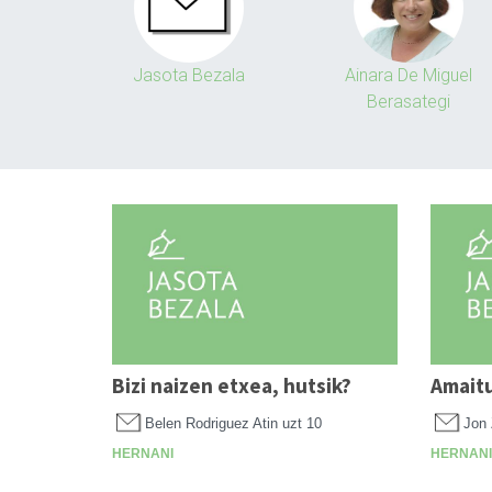
Jasota Bezala
Ainara De Miguel
Berasategi
Bizi naizen etxea, hutsik?
Amaitu
Belen Rodriguez Atin
uzt 10
Jon 
HERNANI
HERNANI