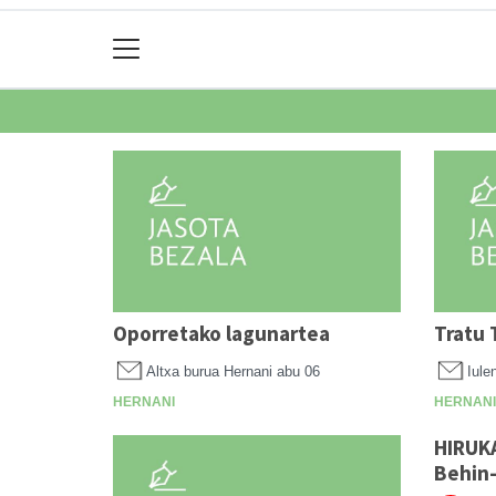
Oporretako lagunartea
Tratu 
Altxa burua Hernani
abu 06
Iule
HERNANI
HERNANI
HIRUKA
Behin