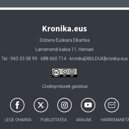
Kronika.eus
Dobera Euskara Elkartea
Larramendi kalea 11, Hernani
Tel.: 943 33 08 99 · 688 660 714 · kronika[ABILDUA]kronika.eus
Codesyntaxek garatua
LEGE OHARRA
PUBLIZITATEA
ARAUAK
HARREMANET