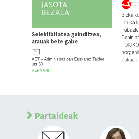
TO
Bizkaik
Hiruka 
irabazl
Selektibitatea gainditzea,
Behin a
arauak bete gabe
TOKIKO
norgehi
eskuald
AET – Administrazioan Euskaraz Taldea
uzt 30
HERNANI
Partaideak