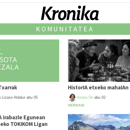
KOMUNITATEA
Txarrak
HistorIA etxeko mahaIAn
n Lizaso Aldalur
abu 05
Ainara De
abu 02
HERNANI
 irabazle Egunean
-eko TOKIKOM Ligan