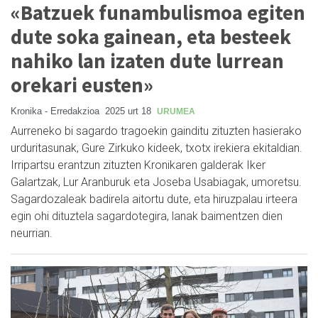
«Batzuek funambulismoa egiten
dute soka gainean, eta besteek
nahiko lan izaten dute lurrean
orekari eusten»
Kronika - Erredakzioa
2025 urt 18
URUMEA
Aurreneko bi sagardo tragoekin gainditu zituzten hasierako
urduritasunak, Gure Zirkuko kideek, txotx irekiera ekitaldian.
Irripartsu erantzun zituzten Kronikaren galderak Iker
Galartzak, Lur Aranburuk eta Joseba Usabiagak, umoretsu.
Sagardozaleak badirela aitortu dute, eta hiruzpalau irteera
egin ohi dituztela sagardotegira, lanak baimentzen dien
neurrian.