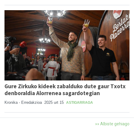
Gure Zirkuko kideek zabalduko dute gaur Txotx
denboraldia Alorrenea sagardotegian
Kronika - Erredakzioa
2025 urt 15
ASTIGARRAGA
»» Albiste gehiago