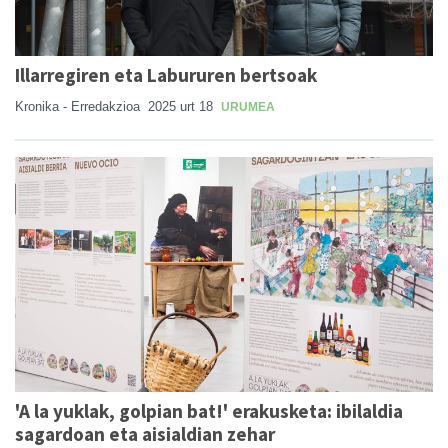
Illarregiren eta Labururen bertsoak
Kronika - Erredakzioa
2025 urt 18
URUMEA
'A la yuklak, golpian bat!' erakusketa: ibilaldia
sagardoan eta aisialdian zehar