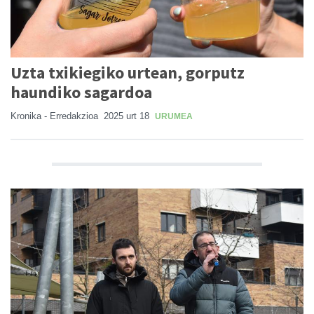
Uzta txikiegiko urtean, gorputz
haundiko sagardoa
Kronika - Erredakzioa
2025 urt 18
URUMEA