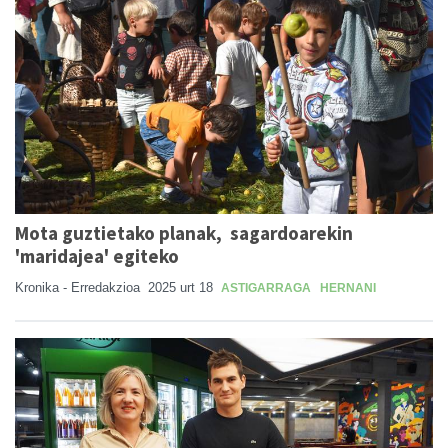
Mota guztietako planak, sagardoarekin
'maridajea' egiteko
Kronika - Erredakzioa
2025 urt 18
ASTIGARRAGA
HERNANI