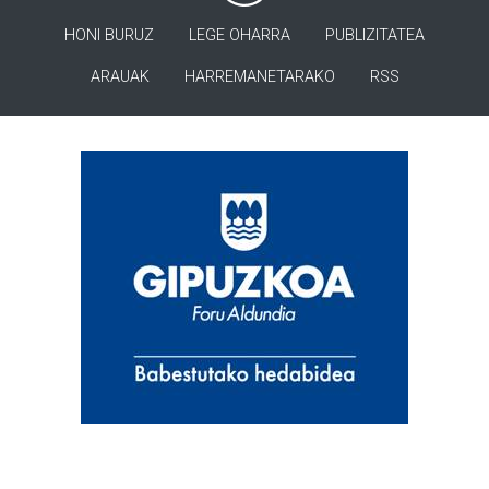
HONI BURUZ
LEGE OHARRA
PUBLIZITATEA
ARAUAK
HARREMANETARAKO
RSS