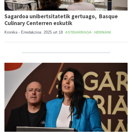
Sagardoa unibertsitatetik gertuago, Basque
Culinary Centerren eskutik
Kronika - Erredakzioa
2025 urt 18
ASTIGARRAGA
HERNANI