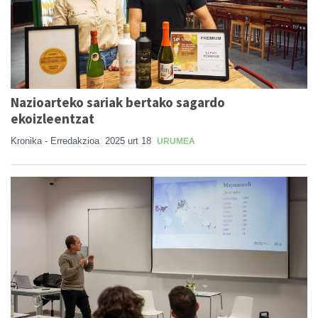
Nazioarteko sariak bertako sagardo
ekoizleentzat
Kronika - Erredakzioa
2025 urt 18
URUMEA