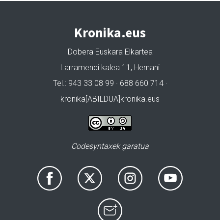
Kronika.eus
Dobera Euskara Elkartea
Larramendi kalea 11, Hernani
Tel.: 943 33 08 99 · 688 660 714 ·
kronika[ABILDUA]kronika.eus
Codesyntaxek garatua