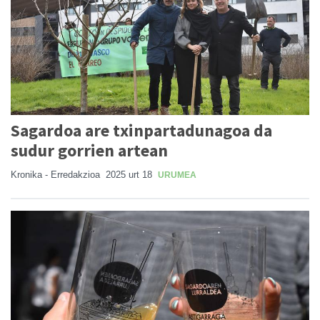
Sagardoa are txinpartadunagoa da
sudur gorrien artean
Kronika - Erredakzioa
2025 urt 18
URUMEA