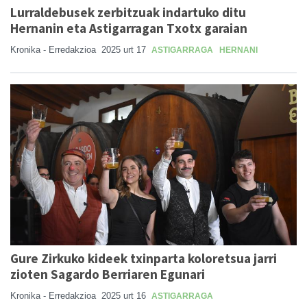
Lurraldebusek zerbitzuak indartuko ditu
Hernanin eta Astigarragan Txotx garaian
Kronika - Erredakzioa
2025 urt 17
ASTIGARRAGA
HERNANI
Gure Zirkuko kideek txinparta koloretsua jarri
zioten Sagardo Berriaren Egunari
Kronika - Erredakzioa
2025 urt 16
ASTIGARRAGA