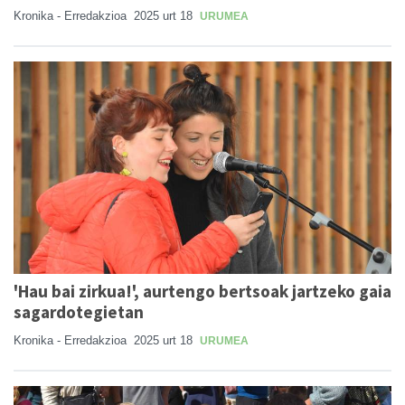
Kronika - Erredakzioa
2025 urt 18
URUMEA
'Hau bai zirkua!', aurtengo bertsoak jartzeko gaia
sagardotegietan
Kronika - Erredakzioa
2025 urt 18
URUMEA