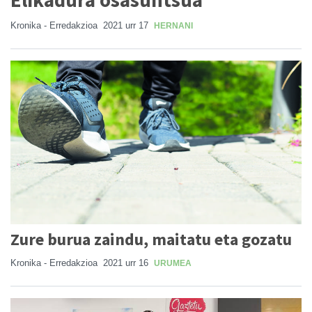
Elikadura osasuntsua
Kronika - Erredakzioa
2021 urr 17
HERNANI
Zure burua zaindu, maitatu eta gozatu
Kronika - Erredakzioa
2021 urr 16
URUMEA