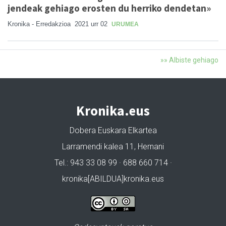
jendeak gehiago erosten du herriko dendetan»
Kronika - Erredakzioa
2021 urr 02
URUMEA
»» Albiste gehiago
Kronika.eus
Dobera Euskara Elkartea
Larramendi kalea 11, Hernani
Tel.: 943 33 08 99 · 688 660 714 ·
kronika[ABILDUA]kronika.eus