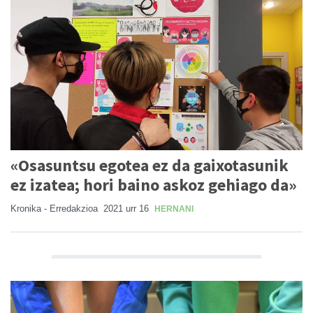
«Osasuntsu egotea ez da gaixotasunik
ez izatea; hori baino askoz gehiago da»
Kronika - Erredakzioa
2021 urr 16
HERNANI