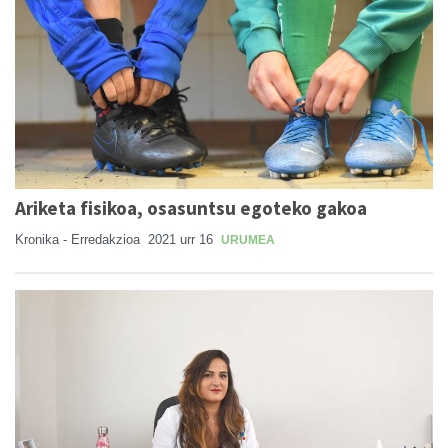
Ariketa fisikoa, osasuntsu egoteko gakoa
Kronika - Erredakzioa
2021 urr 16
URUMEA