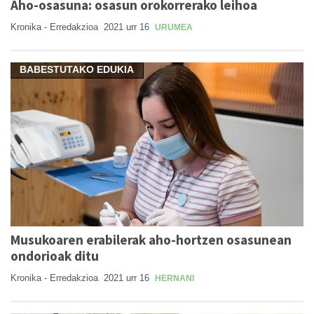
Aho-osasuna: osasun orokorrerako leihoa
Kronika - Erredakzioa
2021 urr 16
URUMEA
BABESTUTAKO EDUKIA
Musukoaren erabilerak aho-hortzen osasunean
ondorioak ditu
Kronika - Erredakzioa
2021 urr 16
HERNANI