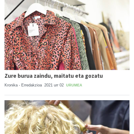
Zure burua zaindu, maitatu eta gozatu
Kronika - Erredakzioa
2021 urr 02
URUMEA