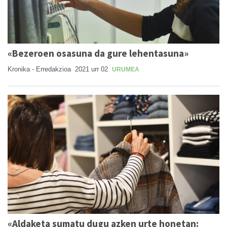
«Bezeroen osasuna da gure lehentasuna»
Kronika - Erredakzioa
2021 urr 02
URUMEA
«Aldaketa sumatu dugu azken urte honetan: