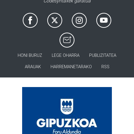
Codesyntaxek garatua
HONI BURUZ
LEGE OHARRA
PUBLIZITATEA
ARAUAK
HARREMANETARAKO
RSS