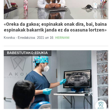
«Oreka da gakoa; espinakak onak dira, bai, baina
espinakak bakarrik janda ez da osasuna lortzen»
Kronika - Erredakzioa
2021 urr 16
HERNANI
BABESTUTAKO EDUKIA