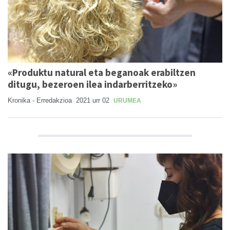
«Produktu natural eta beganoak erabiltzen
ditugu, bezeroen ilea indarberritzeko»
Kronika - Erredakzioa
2021 urr 02
URUMEA