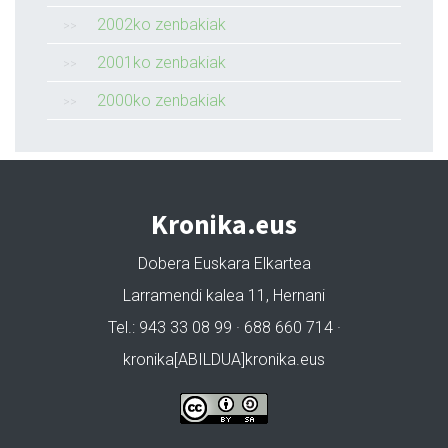
2002ko zenbakiak
2001ko zenbakiak
2000ko zenbakiak
Kronika.eus
Dobera Euskara Elkartea
Larramendi kalea 11, Hernani
Tel.: 943 33 08 99 · 688 660 714 ·
kronika[ABILDUA]kronika.eus