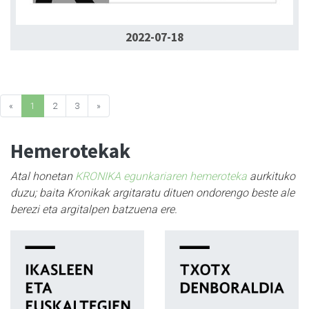
2022-07-18
«
1
2
3
»
Hemerotekak
Atal honetan
KRONIKA egunkariaren hemeroteka
aurkituko
duzu; baita Kronikak argitaratu dituen ondorengo beste ale
berezi eta argitalpen batzuena ere.