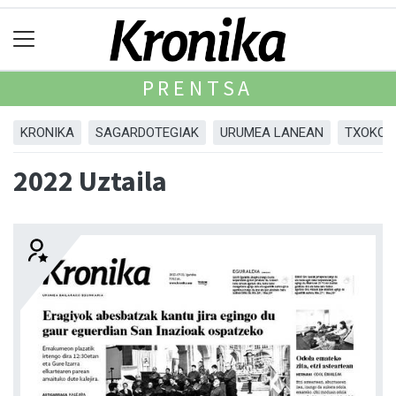
PRENTSA
KRONIKA
SAGARDOTEGIAK
URUMEA LANEAN
TXOKOA
2022 Uztaila