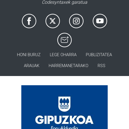
Codesyntaxek garatua
HONI BURUZ
LEGE OHARRA
PUBLIZITATEA
ARAUAK
HARREMANETARAKO
RSS