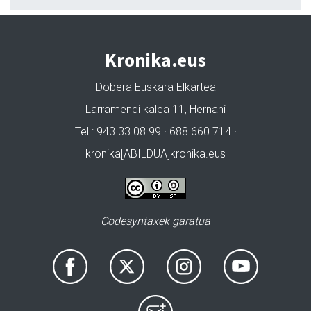
Kronika.eus
Dobera Euskara Elkartea
Larramendi kalea 11, Hernani
Tel.: 943 33 08 99 · 688 660 714 ·
kronika[ABILDUA]kronika.eus
Codesyntaxek garatua