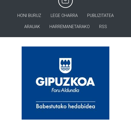
HONI BURUZ
LEGE OHARRA
PUBLIZITATEA
ARAUAK
HARREMANETARAKO
RSS