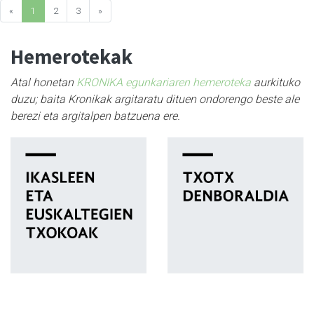
«
1
2
3
»
Hemerotekak
Atal honetan
KRONIKA egunkariaren hemeroteka
aurkituko
duzu; baita Kronikak argitaratu dituen ondorengo beste ale
berezi eta argitalpen batzuena ere.