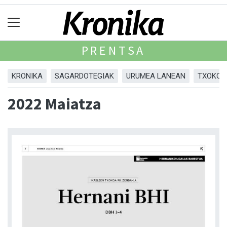
PRENTSA
KRONIKA
SAGARDOTEGIAK
URUMEA LANEAN
TXOKOA
2022 Maiatza