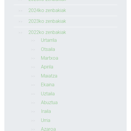
2024ko zenbakiak
2023ko zenbakiak
2022ko zenbakiak
Urtarrila
Otsaila
Martxoa
Apirila
Maiatza
Ekaina
Uztaila
Abuztua
Iraila
Urria
Azaroa