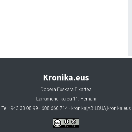
Kronika.eus
Dobera Euskara Elkartea
Larramendi kalea 11, Hernani
Tel.: 943 33 08 99 · 688 660 714 · kronika[ABILDUA]kronika.eus