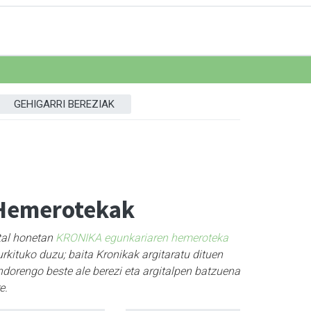
GEHIGARRI BEREZIAK
Hemerotekak
tal honetan
KRONIKA egunkariaren hemeroteka
rkituko duzu; baita Kronikak argitaratu dituen
ndorengo beste ale berezi eta argitalpen batzuena
e.