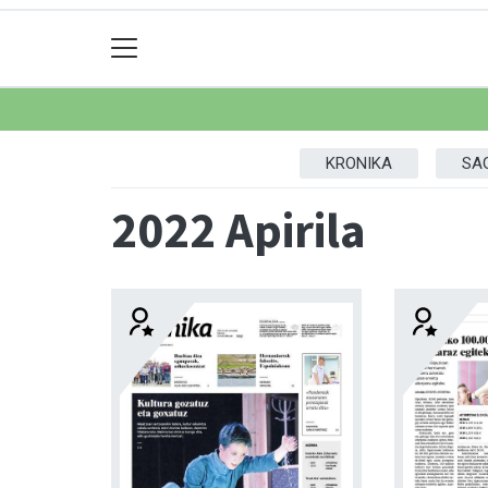
KRONIKA
SA
2022 Apirila