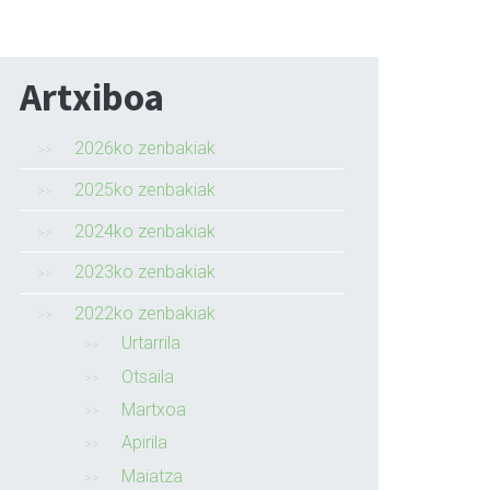
Artxiboa
2026ko zenbakiak
2025ko zenbakiak
2024ko zenbakiak
2023ko zenbakiak
2022ko zenbakiak
Urtarrila
Otsaila
Martxoa
Apirila
Maiatza