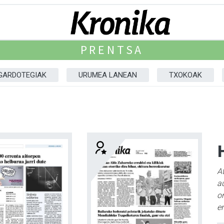
PRENTSA
GARDOTEGIAK
URUMEA LANEAN
TXOKOAK
A
au
o
er