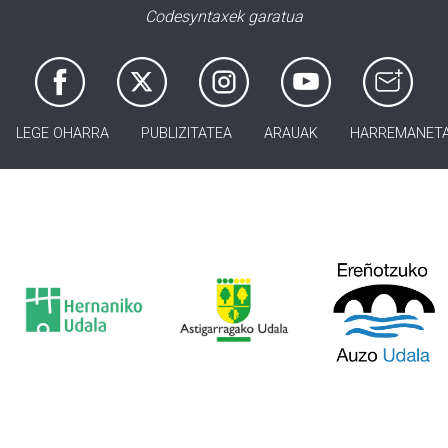
Codesyntaxek garatua
LEGE OHARRA
PUBLIZITATEA
ARAUAK
HARREMANET