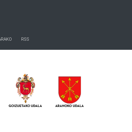
ARAKO
RSS