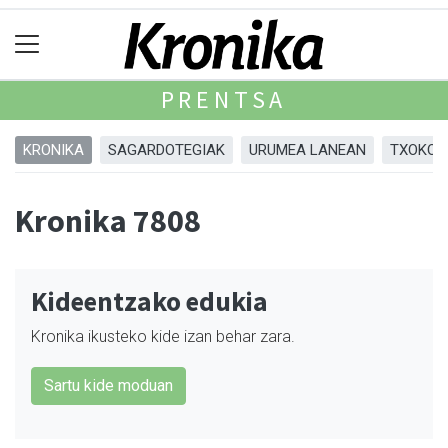
PRENTSA
KRONIKA
SAGARDOTEGIAK
URUMEA LANEAN
TXOKOA
Kronika 7808
Kideentzako edukia
Kronika ikusteko kide izan behar zara.
Sartu kide moduan