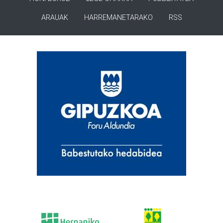
ARAUAK
HARREMANETARAKO
RSS