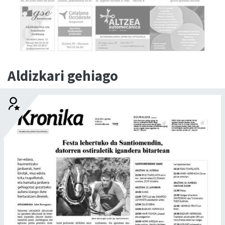
Aldizkari gehiago