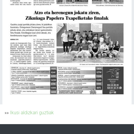
»»
Ikusi aldizkari guztiak