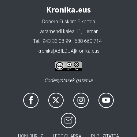
Kronika.eus
Dobera Euskara Elkartea
Larramendi kalea 11, Hernani
Tel.: 943 33 08 99 · 688 660 714 ·
kronika[ABILDUA]kronika.eus
Codesyntaxek garatua
HONI BURUZ
LEGE OHARRA
PUBLIZITATEA