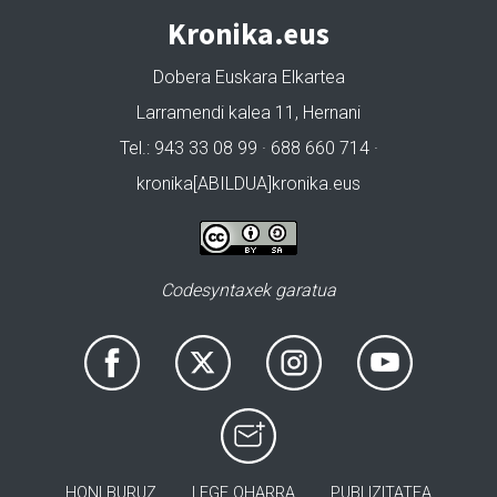
Kronika.eus
Dobera Euskara Elkartea
Larramendi kalea 11, Hernani
Tel.: 943 33 08 99 · 688 660 714 ·
kronika[ABILDUA]kronika.eus
Codesyntaxek garatua
HONI BURUZ
LEGE OHARRA
PUBLIZITATEA