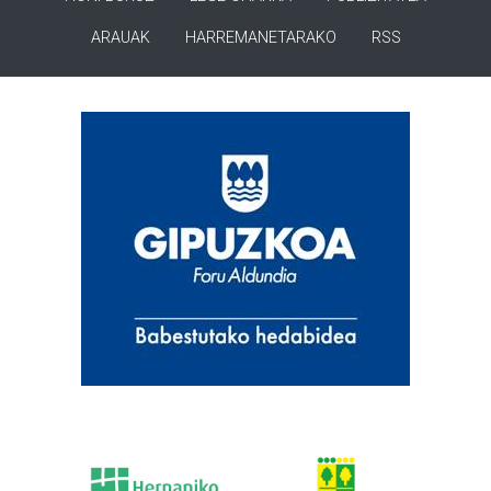
ARAUAK
HARREMANETARAKO
RSS