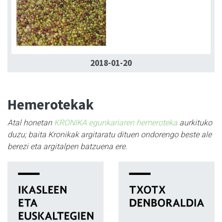
2018-01-20
Hemerotekak
Atal honetan
KRONIKA egunkariaren hemeroteka
aurkituko
duzu; baita Kronikak argitaratu dituen ondorengo beste ale
berezi eta argitalpen batzuena ere.