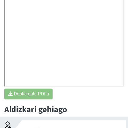
Deskargatu PDFa
Aldizkari gehiago