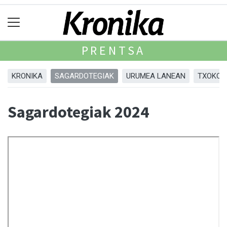
PRENTSA
KRONIKA
SAGARDOTEGIAK
URUMEA LANEAN
TXOKOA
Sagardotegiak 2024