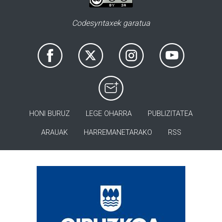
Codesyntaxek garatua
HONI BURUZ
LEGE OHARRA
PUBLIZITATEA
ARAUAK
HARREMANETARAKO
RSS