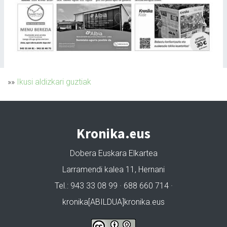
»»
Ikusi aldizkari guztiak
Kronika.eus
Dobera Euskara Elkartea
Larramendi kalea 11, Hernani
Tel.: 943 33 08 99 · 688 660 714 ·
kronika[ABILDUA]kronika.eus