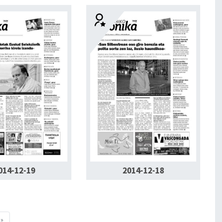
014-12-19
2014-12-18
»