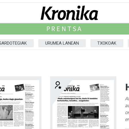
PRENTSA
GARDOTEGIAK
URUMEA LANEAN
TXOKOAK
A
au
o
er