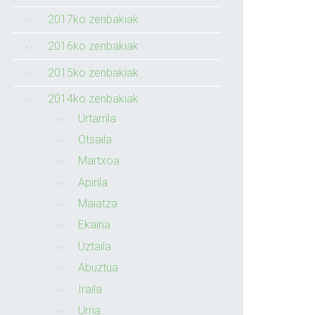
2017ko zenbakiak
2016ko zenbakiak
2015ko zenbakiak
2014ko zenbakiak
Urtarrila
Otsaila
Martxoa
Apirila
Maiatza
Ekaina
Uztaila
Abuztua
Iraila
Urria