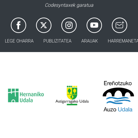
Codesyntaxek garatua
LEGE OHARRA
PUBLIZITATEA
ARAUAK
HARREMANET