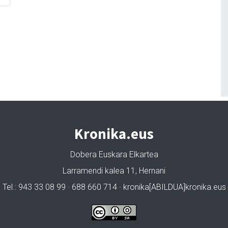
Kronika.eus
Dobera Euskara Elkartea
Larramendi kalea 11, Hernani
Tel.: 943 33 08 99 · 688 660 714 · kronika[ABILDUA]kronika.eus