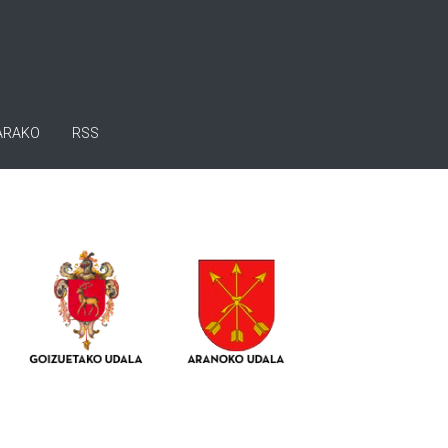
ARAKO
RSS