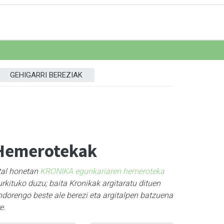
GEHIGARRI BEREZIAK
Hemerotekak
tal honetan
KRONIKA egunkariaren hemeroteka
rkituko duzu; baita Kronikak argitaratu dituen
ndorengo beste ale berezi eta argitalpen batzuena
e.