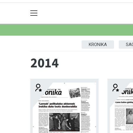
KRONIKA
SA
2014