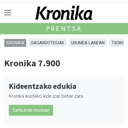
PRENTSA
KRONIKA
SAGARDOTEGIAK
URUMEA LANEAN
TXOKOA
Kronika 7.900
Kideentzako edukia
Kronika ikusteko kide izan behar zara.
Sartu kide moduan