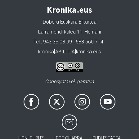
Kronika.eus
Dobera Euskara Elkartea
Larramendi kalea 11, Hernani
Tel.: 943 33 08 99 · 688 660 714 ·
kronika[ABILDUA]kronika.eus
Codesyntaxek garatua
HONI BURUZ
LEGE OHARRA
PUBLIZITATEA