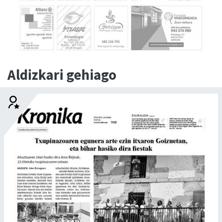
Aldizkari gehiago