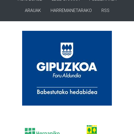
ARAUAK
HARREMANETARAKO
RSS