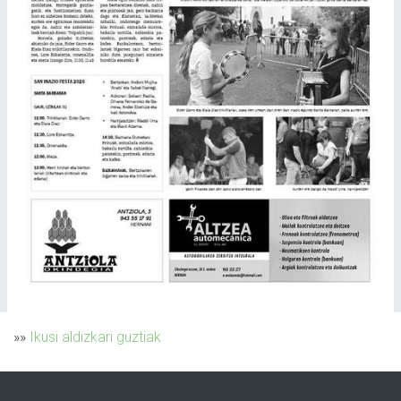
»»
Ikusi aldizkari guztiak