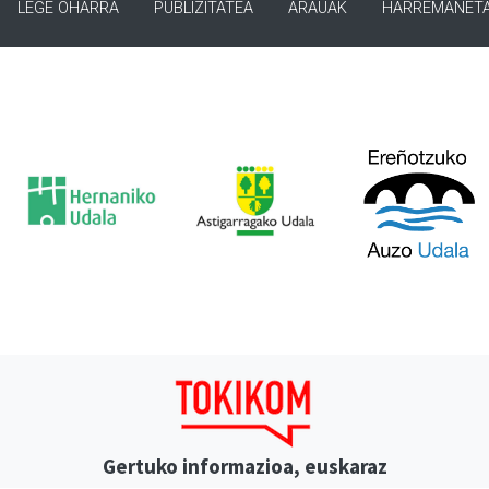
LEGE OHARRA
PUBLIZITATEA
ARAUAK
HARREMANET
Gertuko informazioa, euskaraz