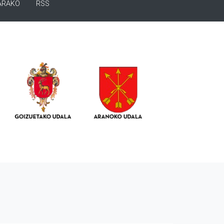
ARAKO
RSS