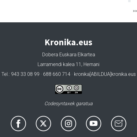
»
Kronika.eus
Dobera Euskara Elkartea
Larramendi kalea 11, Hernani
Tel.: 943 33 08 99 · 688 660 714 · kronika[ABILDUA]kronika.eus
Codesyntaxek garatua