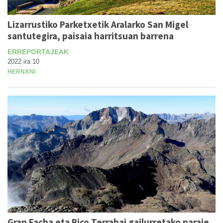
Lizarrustiko Parketxetik Aralarko San Migel
santutegira, paisaia harritsuan barrena
ERREPORTAJEAK
2022 ira 10
HERNANI
Gran Facha eta Pico Terrabai gailurretako paraje