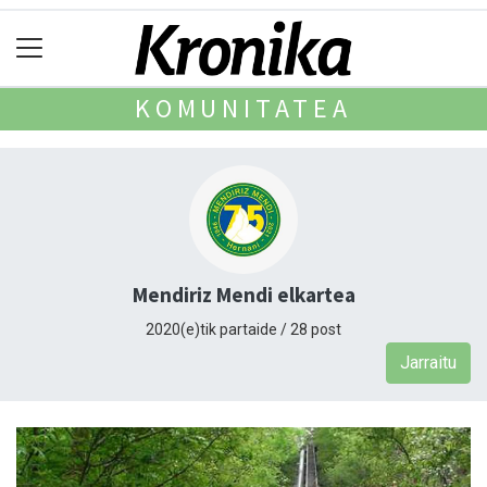
KOMUNITATEA
Mendiriz Mendi elkartea
2020(e)tik partaide / 28 post
Jarraitu