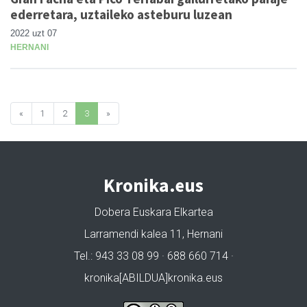
ederretara, uztaileko asteburu luzean
2022 uzt 07
HERNANI
«
1
2
3
»
Kronika.eus
Dobera Euskara Elkartea
Larramendi kalea 11, Hernani
Tel.: 943 33 08 99 · 688 660 714 ·
kronika[ABILDUA]kronika.eus