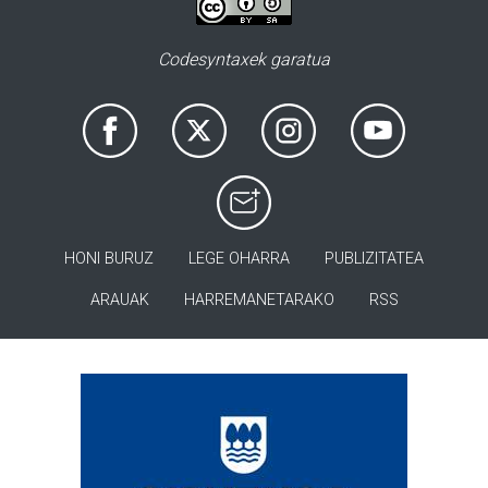
Codesyntaxek garatua
HONI BURUZ
LEGE OHARRA
PUBLIZITATEA
ARAUAK
HARREMANETARAKO
RSS