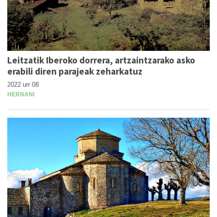
Leitzatik Iberoko dorrera, artzaintzarako asko
erabili diren parajeak zeharkatuz
2022 urr 08
HERNANI