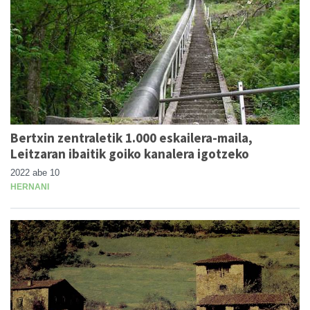
Bertxin zentraletik 1.000 eskailera-maila,
Leitzaran ibaitik goiko kanalera igotzeko
2022 abe 10
HERNANI