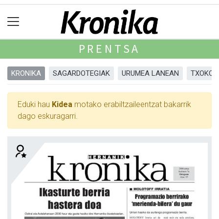
PRENTSA
KRONIKA
SAGARDOTEGIAK
URUMEA LANEAN
TXOKOA
Eduki hau
Kidea
motako erabiltzaileentzat bakarrik
dago eskuragarri.