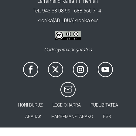
Larramendi kalea 11, Hernani
Tel.: 943 33 08 99 · 688 660 714 ·
kronika[ABILDUA]kronika.eus
Codesyntaxek garatua
HONI BURUZ
LEGE OHARRA
PUBLIZITATEA
ARAUAK
HARREMANETARAKO
RSS