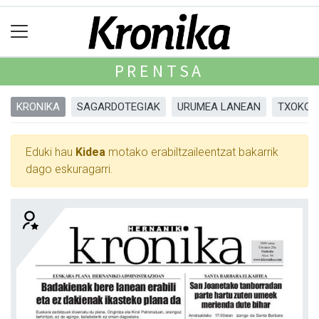
PRENTSA
KRONIKA
SAGARDOTEGIAK
URUMEA LANEAN
TXOKOA
Eduki hau
Kidea
motako erabiltzaileentzat bakarrik
dago eskuragarri.