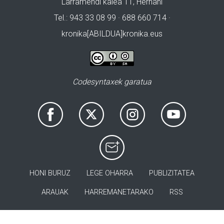
Larramendi kalea 11, Hernani
Tel.: 943 33 08 99 · 688 660 714 ·
kronika[ABILDUA]kronika.eus
Codesyntaxek garatua
HONI BURUZ
LEGE OHARRA
PUBLIZITATEA
ARAUAK
HARREMANETARAKO
RSS