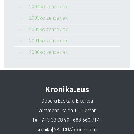
2004ko zenbakiak
2003ko zenbakiak
2002ko zenbakiak
2001ko zenbakiak
2000ko zenbakiak
Kronika.eus
Dobera Euskara Elkartea
Larramendi kalea 11, Hernani
Tel.: 943 33 08 99 · 688 660 714 ·
kronika[ABILDUA]kronika.eus