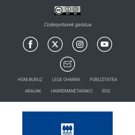
Codesyntaxek garatua
HONI BURUZ
LEGE OHARRA
PUBLIZITATEA
ARAUAK
HARREMANETARAKO
RSS