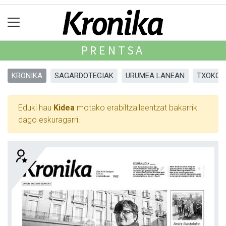
PRENTSA
KRONIKA
SAGARDOTEGIAK
URUMEA LANEAN
TXOKOA
Eduki hau
Kidea
motako erabiltzaileentzat bakarrik
dago eskuragarri.