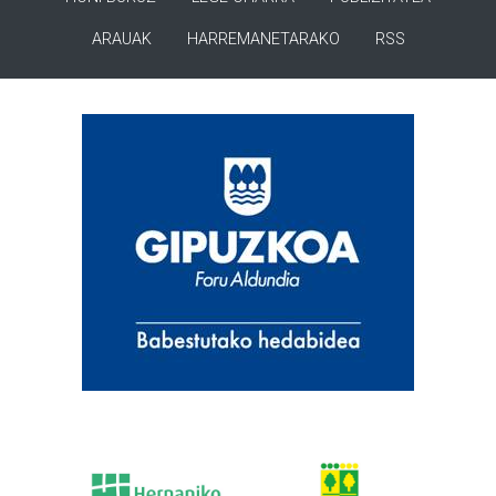
ARAUAK
HARREMANETARAKO
RSS