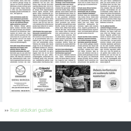
»»
Ikusi aldizkari guztiak