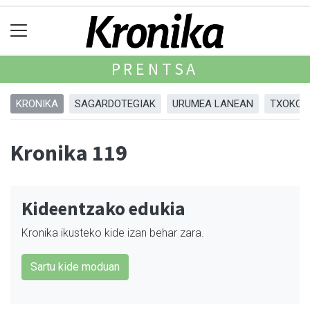
PRENTSA
KRONIKA
SAGARDOTEGIAK
URUMEA LANEAN
TXOKOA
Kronika 119
Kideentzako edukia
Kronika ikusteko kide izan behar zara.
Sartu kide moduan