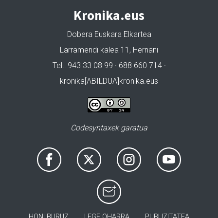
Kronika.eus
Dobera Euskara Elkartea
Larramendi kalea 11, Hernani
Tel.: 943 33 08 99 · 688 660 714 ·
kronika[ABILDUA]kronika.eus
Codesyntaxek garatua
HONI BURUZ
LEGE OHARRA
PUBLIZITATEA