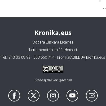
»
Kronika.eus
Dobera Euskara Elkartea
Larramendi kalea 11, Hernani
Tel.: 943 33 08 99 · 688 660 714 · kronika[ABILDUA]kronika.eus
Codesyntaxek garatua