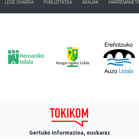
LEGE OHARRA
PUBLIZITATEA
ARAUAK
HARREMANET
Gertuko informazioa, euskaraz