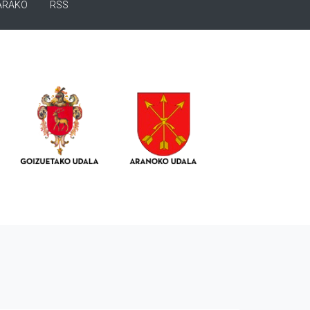
ARAKO
RSS