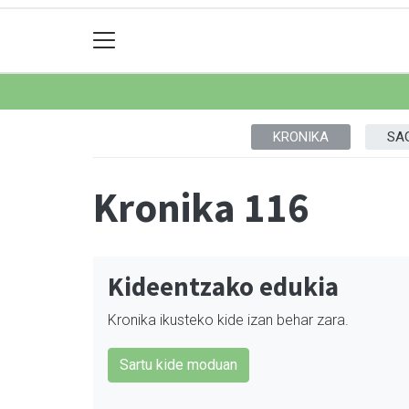
KRONIKA
SA
Kronika 116
Kideentzako edukia
Kronika ikusteko kide izan behar zara.
Sartu kide moduan