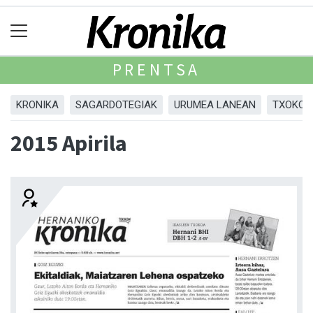
PRENTSA
KRONIKA
SAGARDOTEGIAK
URUMEA LANEAN
TXOKOA
2015 Apirila