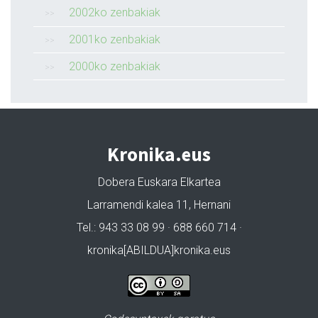
2002ko zenbakiak
2001ko zenbakiak
2000ko zenbakiak
Kronika.eus
Dobera Euskara Elkartea
Larramendi kalea 11, Hernani
Tel.: 943 33 08 99 · 688 660 714 ·
kronika[ABILDUA]kronika.eus