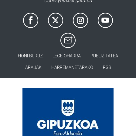
Codesyntaxek garatua
HONI BURUZ
LEGE OHARRA
PUBLIZITATEA
ARAUAK
HARREMANETARAKO
RSS