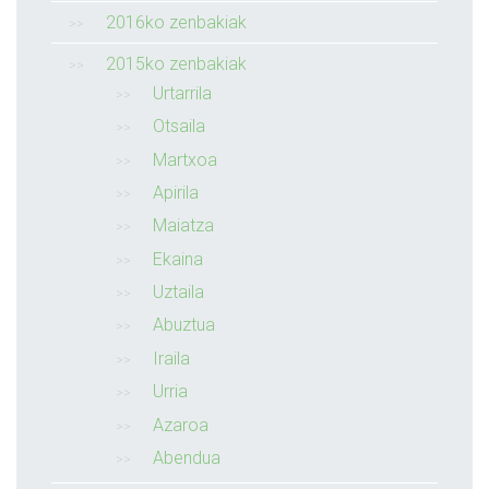
2016ko zenbakiak
2015ko zenbakiak
Urtarrila
Otsaila
Martxoa
Apirila
Maiatza
Ekaina
Uztaila
Abuztua
Iraila
Urria
Azaroa
Abendua