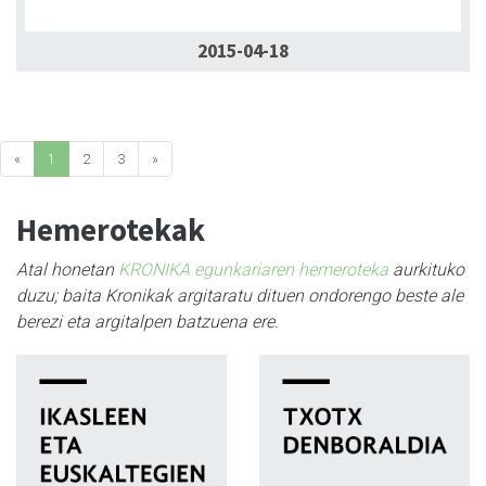
2015-04-18
«
1
2
3
»
Hemerotekak
Atal honetan
KRONIKA egunkariaren hemeroteka
aurkituko
duzu; baita Kronikak argitaratu dituen ondorengo beste ale
berezi eta argitalpen batzuena ere.