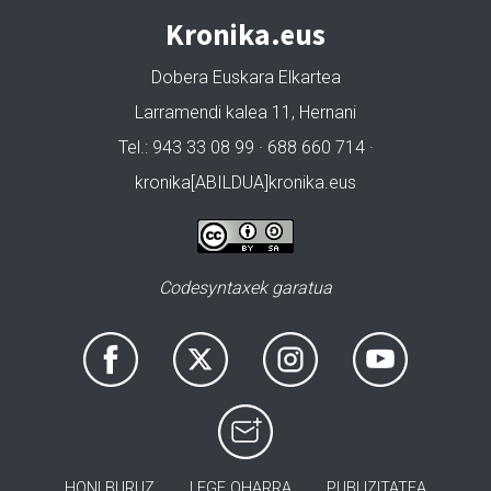
Kronika.eus
Dobera Euskara Elkartea
Larramendi kalea 11, Hernani
Tel.: 943 33 08 99 · 688 660 714 ·
kronika[ABILDUA]kronika.eus
Codesyntaxek garatua
HONI BURUZ
LEGE OHARRA
PUBLIZITATEA