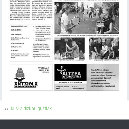
»»
Ikusi aldizkari guztiak