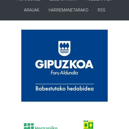
ARAUAK
HARREMANETARAKO
RSS