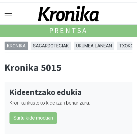
PRENTSA
KRONIKA
SAGARDOTEGIAK
URUMEA LANEAN
TXOKOA
Kronika 5015
Kideentzako edukia
Kronika ikusteko kide izan behar zara.
Sartu kide moduan