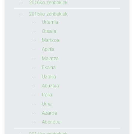
2016ko zenbakiak
2015ko zenbakiak
Urtarrila
Otsaila
Martxoa
Apirila
Maiatza
Ekaina
Uztaila
Abuztua
Iraila
Urria
Azaroa
Abendua