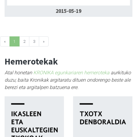
2015-05-19
«
1
2
3
»
Hemerotekak
Atal honetan
KRONIKA egunkariaren hemeroteka
aurkituko
duzu; baita Kronikak argitaratu dituen ondorengo beste ale
berezi eta argitalpen batzuena ere.