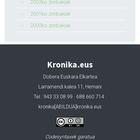
2002ko zenbakiak
2001ko zenbakiak
2000ko zenbakiak
Kronika.eus
Dobera Euskara Elkartea
Larramendi kalea 11, Hernani
Tel.: 943 33 08 99 · 688 660 714 ·
kronika[ABILDUA]kronika.eus
Codesyntaxek garatua