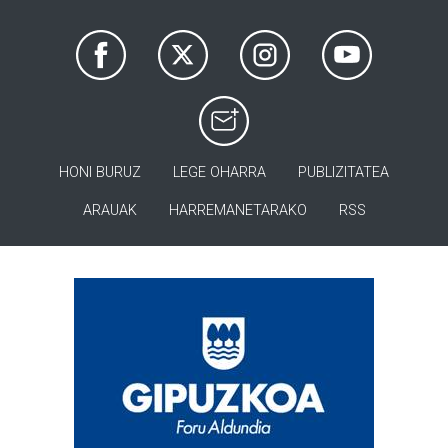
HONI BURUZ
LEGE OHARRA
PUBLIZITATEA
ARAUAK
HARREMANETARAKO
RSS