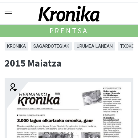
PRENTSA
KRONIKA
SAGARDOTEGIAK
URUMEA LANEAN
TXOKOA
2015 Maiatza