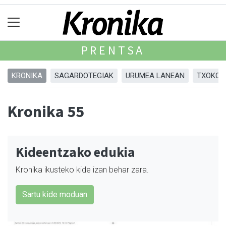
PRENTSA
KRONIKA
SAGARDOTEGIAK
URUMEA LANEAN
TXOKOA
Kronika 55
Kideentzako edukia
Kronika ikusteko kide izan behar zara.
Sartu kide moduan