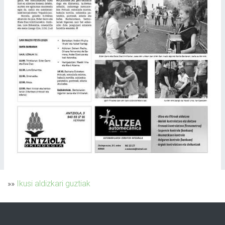
»»
Ikusi aldizkari guztiak