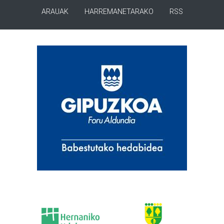
ARAUAK
HARREMANETARAKO
RSS