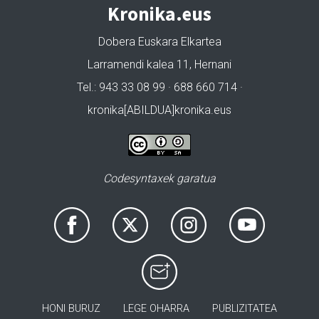
Kronika.eus
Dobera Euskara Elkartea
Larramendi kalea 11, Hernani
Tel.: 943 33 08 99 · 688 660 714 ·
kronika[ABILDUA]kronika.eus
Codesyntaxek garatua
HONI BURUZ
LEGE OHARRA
PUBLIZITATEA