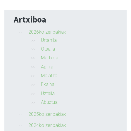
Artxiboa
2026ko zenbakiak
Urtarrila
Otsaila
Martxoa
Apirila
Maiatza
Ekaina
Uztaila
Abuztua
2025ko zenbakiak
2024ko zenbakiak