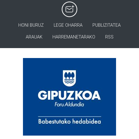
HONI BURUZ
LEGE OHARRA
PUBLIZITATEA
ARAUAK
HARREMANETARAKO
RSS