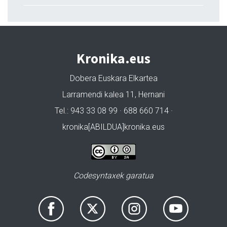
Kronika.eus
Dobera Euskara Elkartea
Larramendi kalea 11, Hernani
Tel.: 943 33 08 99 · 688 660 714 ·
kronika[ABILDUA]kronika.eus
Codesyntaxek garatua