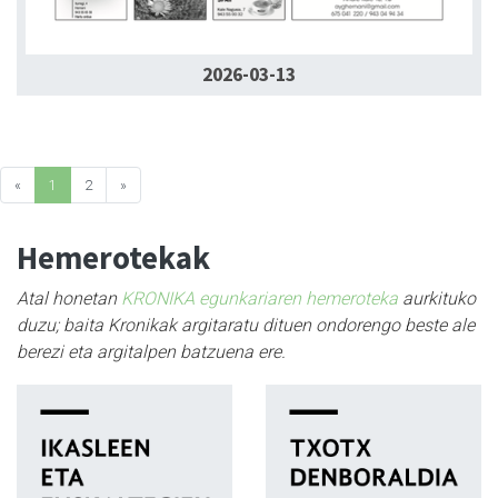
2026-03-13
«
1
2
»
Hemerotekak
Atal honetan
KRONIKA egunkariaren hemeroteka
aurkituko
duzu; baita Kronikak argitaratu dituen ondorengo beste ale
berezi eta argitalpen batzuena ere.