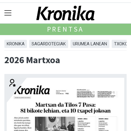
PRENTSA
KRONIKA
SAGARDOTEGIAK
URUMEA LANEAN
TXOKOA
2026 Martxoa