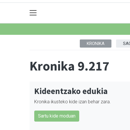
KRONIKA
SA
Kronika 9.217
Kideentzako edukia
Kronika ikusteko kide izan behar zara.
Sartu kide moduan