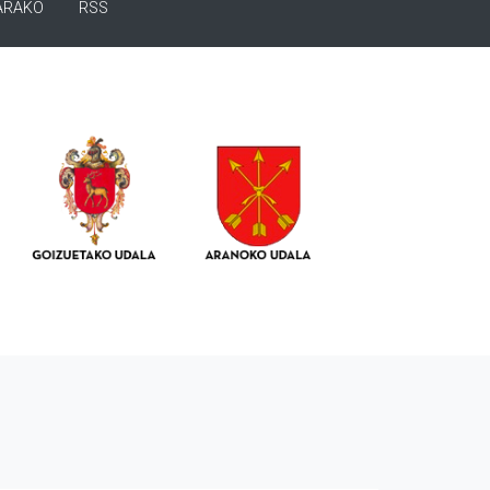
ARAKO
RSS