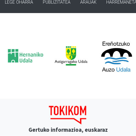
LEGE OHARRA
PUBLIZITATEA
ARAUAK
HARREMANET
Gertuko informazioa, euskaraz