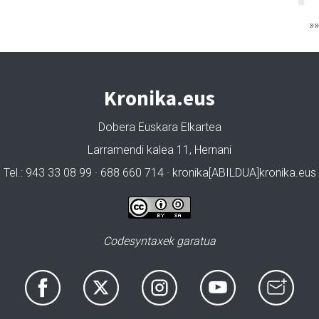
»
Kronika.eus
Dobera Euskara Elkartea
Larramendi kalea 11, Hernani
Tel.: 943 33 08 99 · 688 660 714 · kronika[ABILDUA]kronika.eus
Codesyntaxek garatua