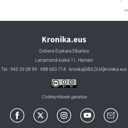
»
Kronika.eus
Dobera Euskara Elkartea
Larramendi kalea 11, Hernani
Tel.: 943 33 08 99 · 688 660 714 · kronika[ABILDUA]kronika.eus
Codesyntaxek garatua