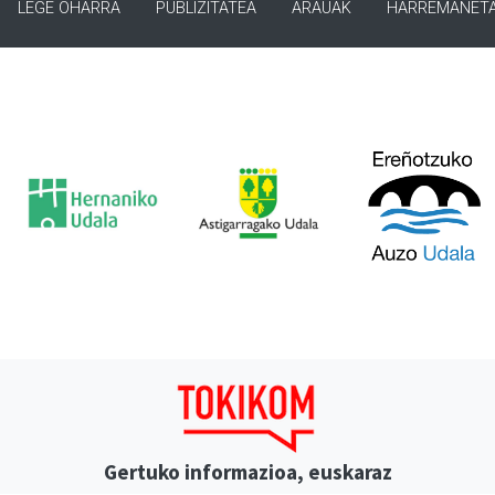
LEGE OHARRA
PUBLIZITATEA
ARAUAK
HARREMANET
Gertuko informazioa, euskaraz