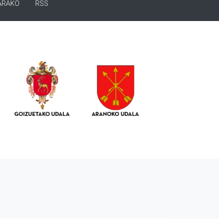
ARAKO
RSS