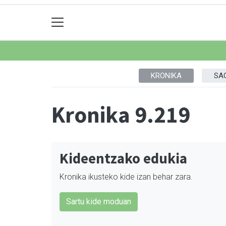
KRONIKA
SA
Kronika 9.219
Kideentzako edukia
Kronika ikusteko kide izan behar zara.
Sartu kide moduan