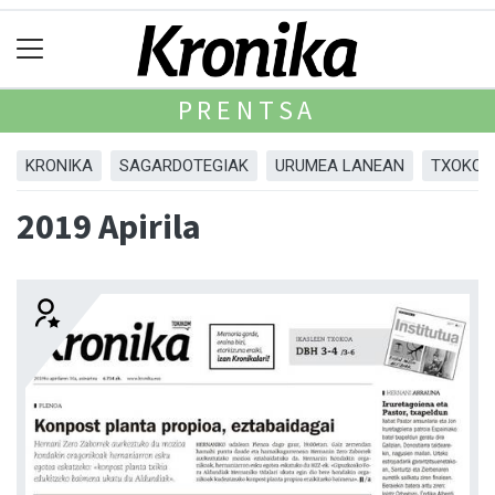
PRENTSA
KRONIKA
SAGARDOTEGIAK
URUMEA LANEAN
TXOKOA
2019 Apirila