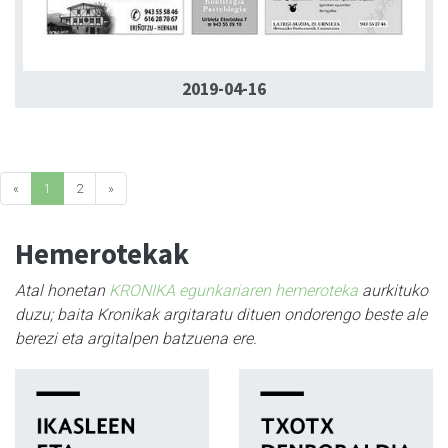
2019-04-16
«
1
2
»
Hemerotekak
Atal honetan
KRONIKA egunkariaren hemeroteka
aurkituko
duzu; baita Kronikak argitaratu dituen ondorengo beste ale
berezi eta argitalpen batzuena ere.