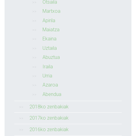
Otsaila
Martxoa
Apirila
Maiatza
Ekaina
Uztaila
Abuztua
Iraila
Urria
Azaroa
Abendua
2018ko zenbakiak
2017ko zenbakiak
2016ko zenbakiak