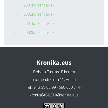
2003ko zenbakiak
2002ko zenbakiak
2001ko zenbakiak
2000ko zenbakiak
Kronika.eus
Dobera Euskara Elkartea
Larramendi kalea 11, Hernani
Tel.: 943 33 08 99 · 688 660 714 ·
kronika[ABILDUA]kronika.eus