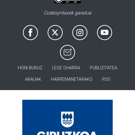
Codesyntaxek garatua
HONI BURUZ
LEGE OHARRA
PUBLIZITATEA
ARAUAK
HARREMANETARAKO
RSS