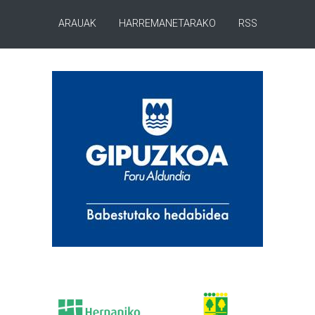
ARAUAK
HARREMANETARAKO
RSS