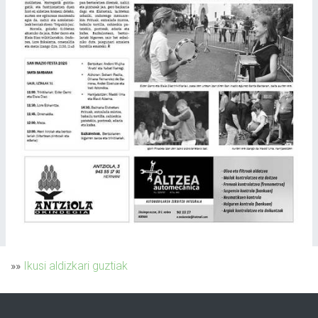
»»
Ikusi aldizkari guztiak