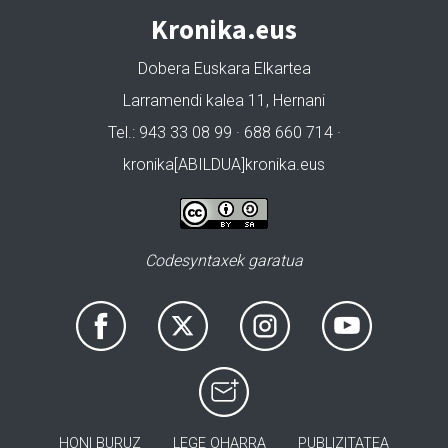
Kronika.eus
Dobera Euskara Elkartea
Larramendi kalea 11, Hernani
Tel.: 943 33 08 99 · 688 660 714 ·
kronika[ABILDUA]kronika.eus
Codesyntaxek garatua
HONI BURUZ
LEGE OHARRA
PUBLIZITATEA