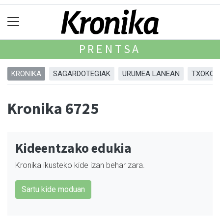
PRENTSA
KRONIKA
SAGARDOTEGIAK
URUMEA LANEAN
TXOKOA
Kronika 6725
Kideentzako edukia
Kronika ikusteko kide izan behar zara.
Sartu kide moduan