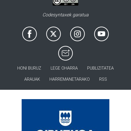
Codesyntaxek garatua
HONI BURUZ
LEGE OHARRA
PUBLIZITATEA
ARAUAK
HARREMANETARAKO
RSS