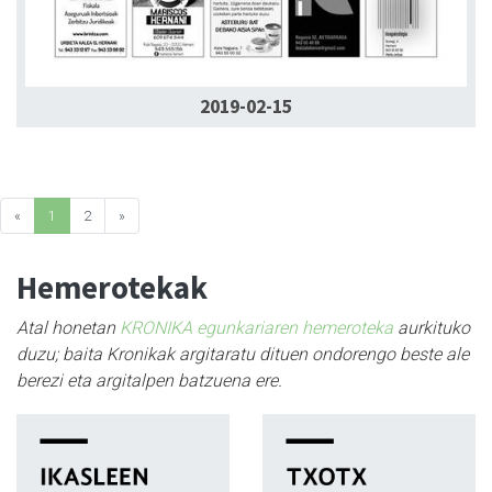
2019-02-15
«
1
2
»
Hemerotekak
Atal honetan
KRONIKA egunkariaren hemeroteka
aurkituko
duzu; baita Kronikak argitaratu dituen ondorengo beste ale
berezi eta argitalpen batzuena ere.