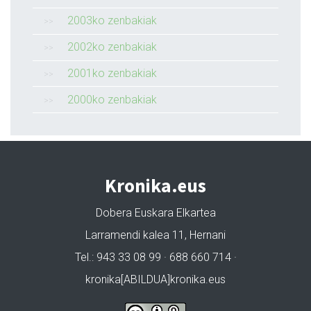
2003ko zenbakiak
2002ko zenbakiak
2001ko zenbakiak
2000ko zenbakiak
Kronika.eus
Dobera Euskara Elkartea
Larramendi kalea 11, Hernani
Tel.: 943 33 08 99 · 688 660 714 ·
kronika[ABILDUA]kronika.eus