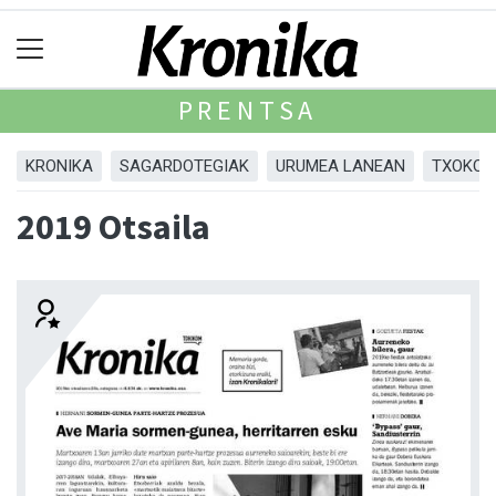
PRENTSA
KRONIKA
SAGARDOTEGIAK
URUMEA LANEAN
TXOKOA
2019 Otsaila