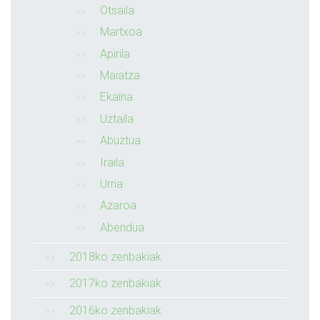
Otsaila
Martxoa
Apirila
Maiatza
Ekaina
Uztaila
Abuztua
Iraila
Urria
Azaroa
Abendua
2018ko zenbakiak
2017ko zenbakiak
2016ko zenbakiak