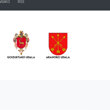
ARAKO
RSS