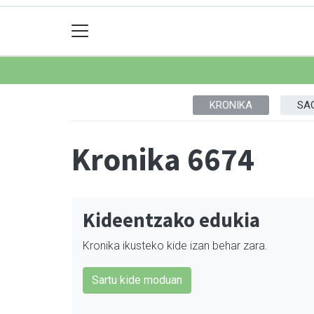
KRONIKA
SA
Kronika 6674
Kideentzako edukia
Kronika ikusteko kide izan behar zara.
Sartu kide moduan