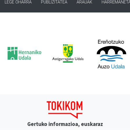
LEGE OHARRA
PUBLIZITATEA
ARAUAK
HARREMANET
Gertuko informazioa, euskaraz