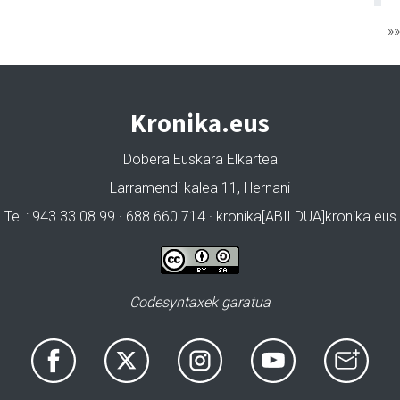
»
Kronika.eus
Dobera Euskara Elkartea
Larramendi kalea 11, Hernani
Tel.: 943 33 08 99 · 688 660 714 · kronika[ABILDUA]kronika.eus
Codesyntaxek garatua