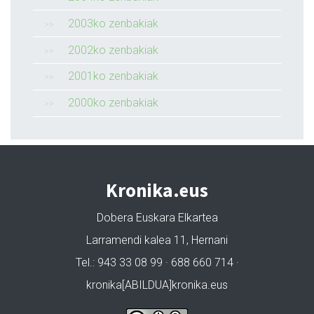
2003ko zenbakiak
2002ko zenbakiak
2001ko zenbakiak
2000ko zenbakiak
Kronika.eus
Dobera Euskara Elkartea
Larramendi kalea 11, Hernani
Tel.: 943 33 08 99 · 688 660 714 ·
kronika[ABILDUA]kronika.eus