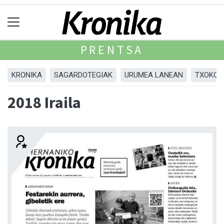
PRENTSA
KRONIKA
SAGARDOTEGIAK
URUMEA LANEAN
TXOKOA
2018 Iraila