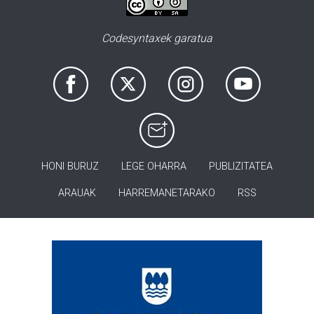
Codesyntaxek garatua
HONI BURUZ
LEGE OHARRA
PUBLIZITATEA
ARAUAK
HARREMANETARAKO
RSS