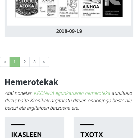
2018-09-19
«
1
2
3
»
Hemerotekak
Atal honetan
KRONIKA egunkariaren hemeroteka
aurkituko
duzu; baita Kronikak argitaratu dituen ondorengo beste ale
berezi eta argitalpen batzuena ere.