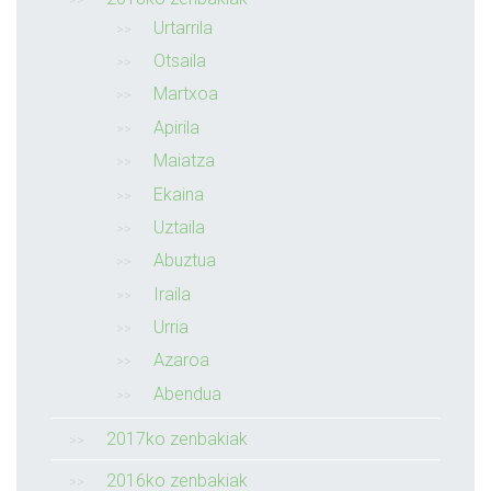
Urtarrila
Otsaila
Martxoa
Apirila
Maiatza
Ekaina
Uztaila
Abuztua
Iraila
Urria
Azaroa
Abendua
2017ko zenbakiak
2016ko zenbakiak