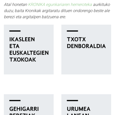
Atal honetan
KRONIKA egunkariaren hemeroteka
aurkituko
duzu; baita Kronikak argitaratu dituen ondorengo beste ale
berezi eta argitalpen batzuena ere.