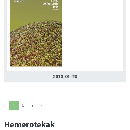
2018-01-20
«
1
2
3
»
Hemerotekak