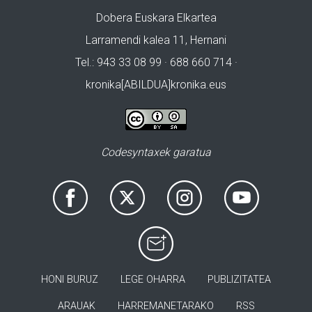
Dobera Euskara Elkartea
Larramendi kalea 11, Hernani
Tel.: 943 33 08 99 · 688 660 714 ·
kronika[ABILDUA]kronika.eus
Codesyntaxek garatua
HONI BURUZ
LEGE OHARRA
PUBLIZITATEA
ARAUAK
HARREMANETARAKO
RSS