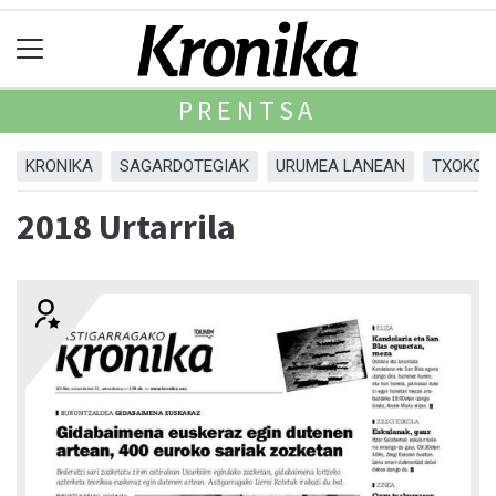
PRENTSA
KRONIKA
SAGARDOTEGIAK
URUMEA LANEAN
TXOKOA
2018 Urtarrila