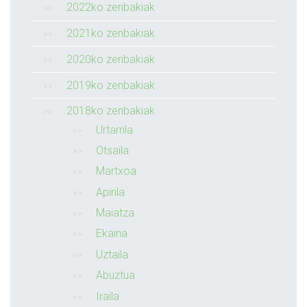
2022ko zenbakiak
2021ko zenbakiak
2020ko zenbakiak
2019ko zenbakiak
2018ko zenbakiak
Urtarrila
Otsaila
Martxoa
Apirila
Maiatza
Ekaina
Uztaila
Abuztua
Iraila