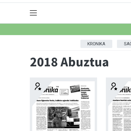
KRONIKA
SA
2018 Abuztua