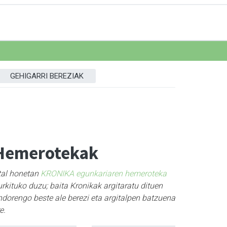
GEHIGARRI BEREZIAK
Hemerotekak
tal honetan
KRONIKA egunkariaren hemeroteka
rkituko duzu; baita Kronikak argitaratu dituen
ndorengo beste ale berezi eta argitalpen batzuena
e.