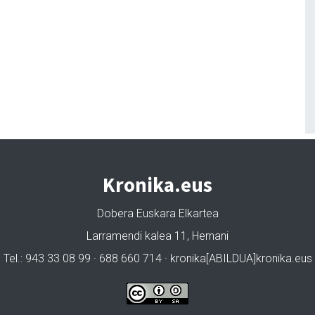
Kronika.eus
Dobera Euskara Elkartea
Larramendi kalea 11, Hernani
Tel.: 943 33 08 99 · 688 660 714 · kronika[ABILDUA]kronika.eus