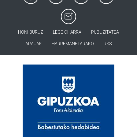
HONI BURUZ
LEGE OHARRA
PUBLIZITATEA
ARAUAK
HARREMANETARAKO
RSS