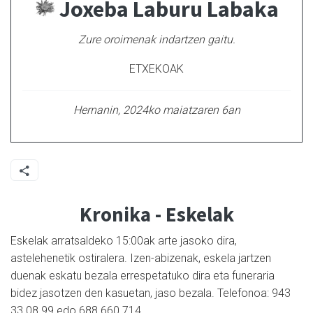
Joxeba Laburu Labaka
Zure oroimenak indartzen gaitu.
ETXEKOAK
Hernanin, 2024ko maiatzaren 6an
Kronika - Eskelak
Eskelak arratsaldeko 15:00ak arte jasoko dira,
astelehenetik ostiralera. Izen-abizenak, eskela jartzen
duenak eskatu bezala errespetatuko dira eta funeraria
bidez jasotzen den kasuetan, jaso bezala. Telefonoa: 943
33 08 99 edo 688 660 714.