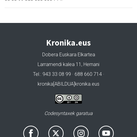
Kronika.eus
Dobera Euskara Elkartea
Larramendi kalea 11, Hernani
Tel.: 943 33 08 99 · 688 660 714 ·
kronika[ABILDUA]kronika.eus
Codesyntaxek garatua