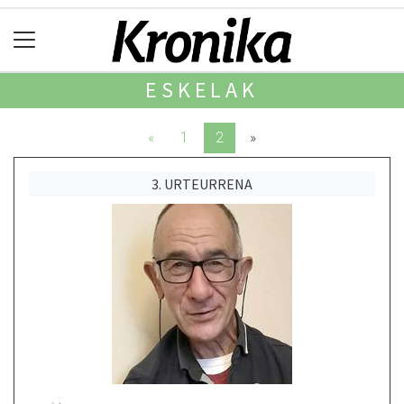
ESKELAK
«
1
2
»
3. URTEURRENA