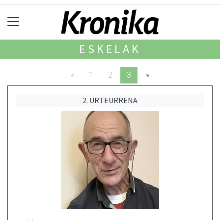
ESKELAK
«
1
2
3
»
2. URTEURRENA