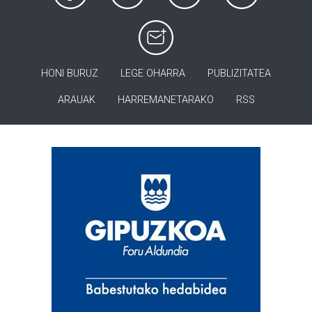
HONI BURUZ
LEGE OHARRA
PUBLIZITATEA
ARAUAK
HARREMANETARAKO
RSS