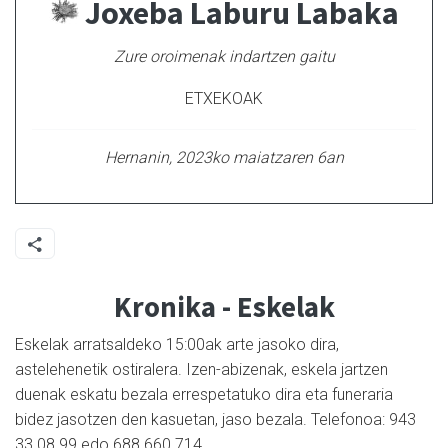
Joxeba Laburu Labaka
Zure oroimenak indartzen gaitu
ETXEKOAK
Hernanin, 2023ko maiatzaren 6an
Kronika - Eskelak
Eskelak arratsaldeko 15:00ak arte jasoko dira,
astelehenetik ostiralera. Izen-abizenak, eskela jartzen
duenak eskatu bezala errespetatuko dira eta funeraria
bidez jasotzen den kasuetan, jaso bezala. Telefonoa: 943
33 08 99 edo 688 660 714.