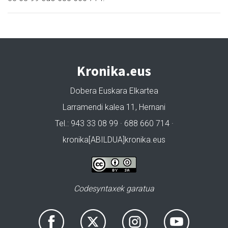
Kronika.eus
Dobera Euskara Elkartea
Larramendi kalea 11, Hernani
Tel.: 943 33 08 99 · 688 660 714 ·
kronika[ABILDUA]kronika.eus
Codesyntaxek garatua