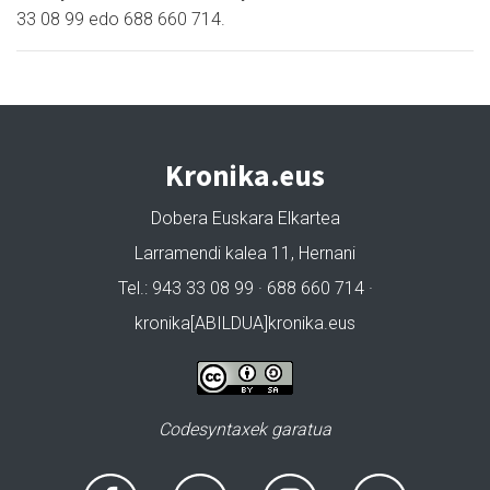
33 08 99 edo 688 660 714.
Kronika.eus
Dobera Euskara Elkartea
Larramendi kalea 11, Hernani
Tel.: 943 33 08 99 · 688 660 714 ·
kronika[ABILDUA]kronika.eus
Codesyntaxek garatua