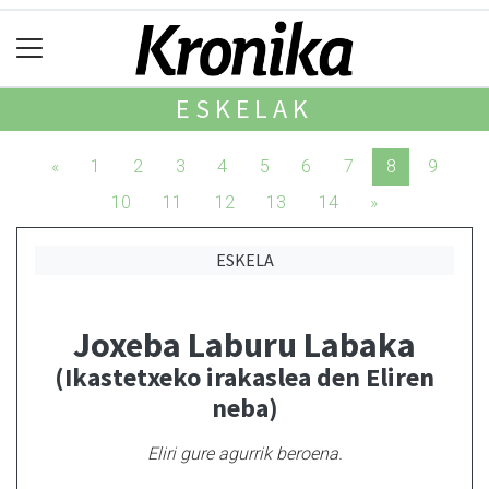
ESKELAK
«
1
2
3
4
5
6
7
8
9
10
11
12
13
14
»
ESKELA
Joxeba Laburu Labaka
(Ikastetxeko irakaslea den Eliren
neba)
Eliri gure agurrik beroena.