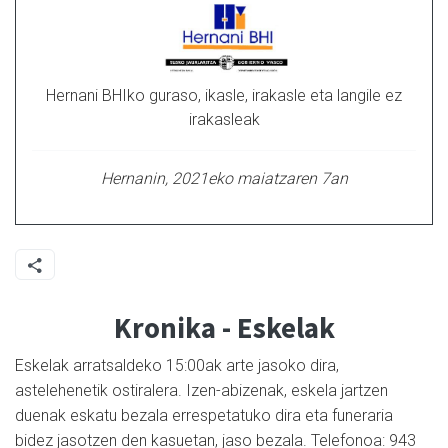
Hernani BHIko guraso, ikasle, irakasle eta langile ez
irakasleak
Hernanin, 2021eko maiatzaren 7an
Kronika - Eskelak
Eskelak arratsaldeko 15:00ak arte jasoko dira,
astelehenetik ostiralera. Izen-abizenak, eskela jartzen
duenak eskatu bezala errespetatuko dira eta funeraria
bidez jasotzen den kasuetan, jaso bezala. Telefonoa: 943