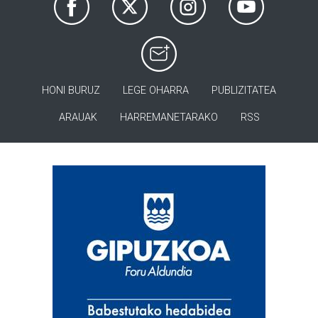
HONI BURUZ
LEGE OHARRA
PUBLIZITATEA
ARAUAK
HARREMANETARAKO
RSS