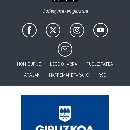
Codesyntaxek garatua
HONI BURUZ
LEGE OHARRA
PUBLIZITATEA
ARAUAK
HARREMANETARAKO
RSS