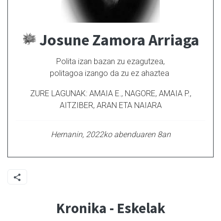
Josune Zamora Arriaga
Polita izan bazan zu ezagutzea,
politagoa izango da zu ez ahaztea
ZURE LAGUNAK: AMAIA E., NAGORE, AMAIA P.,
AITZIBER, ARAN ETA NAIARA
Hernanin, 2022ko abenduaren 8an
Kronika - Eskelak