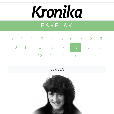
ESKELAK
«
1
2
3
4
5
6
7
8
9
10
11
12
13
14
15
16
17
18
19
20
»
ESKELA