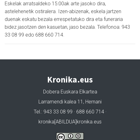
Eskelak arratsaldeko 15:00ak arte jasoko dira,
astelehenetik ostiralera. Izen-abizenak, eskela jartzen
duenak eskatu bezala errespetatuko dira eta funeraria
bidez jasotzen den kasuetan, jaso bezala. Telefonoa: 943
33 08 99 edo 688 660 714.
Kronika.eus
Dobera Euskara Elkartea
Larramendi kalea 11, Hernani
Tel.: 943 33 08 99 · 688 660 714 ·
kronika[ABILDUA]kronika.eus