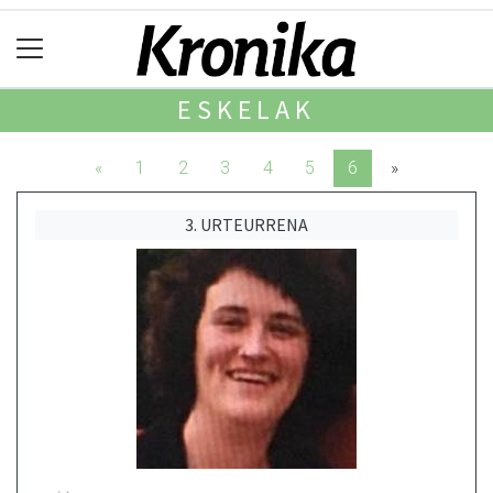
ESKELAK
«
1
2
3
4
5
6
»
3. URTEURRENA