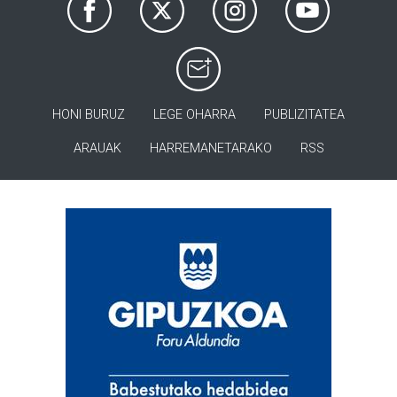
HONI BURUZ
LEGE OHARRA
PUBLIZITATEA
ARAUAK
HARREMANETARAKO
RSS