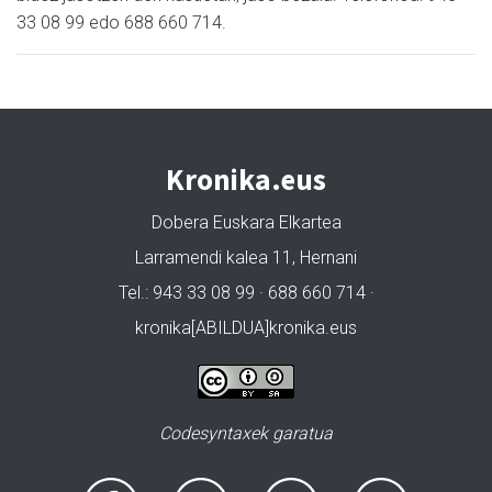
33 08 99 edo 688 660 714.
Kronika.eus
Dobera Euskara Elkartea
Larramendi kalea 11, Hernani
Tel.: 943 33 08 99 · 688 660 714 ·
kronika[ABILDUA]kronika.eus
Codesyntaxek garatua