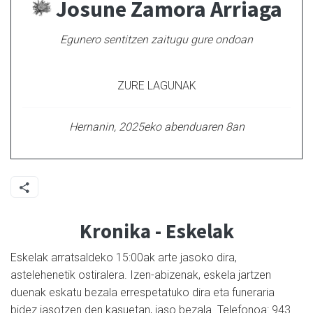
Josune Zamora Arriaga
Egunero sentitzen zaitugu gure ondoan
ZURE LAGUNAK
Hernanin, 2025eko abenduaren 8an
Kronika - Eskelak
Eskelak arratsaldeko 15:00ak arte jasoko dira,
astelehenetik ostiralera. Izen-abizenak, eskela jartzen
duenak eskatu bezala errespetatuko dira eta funeraria
bidez jasotzen den kasuetan, jaso bezala. Telefonoa: 943