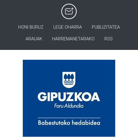
HONI BURUZ
LEGE OHARRA
PUBLIZITATEA
ARAUAK
HARREMANETARAKO
RSS