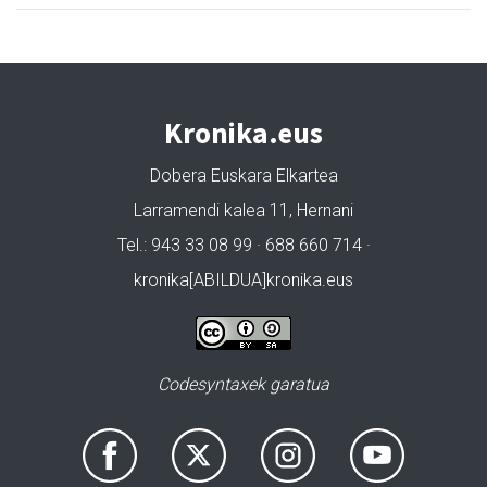
Kronika.eus
Dobera Euskara Elkartea
Larramendi kalea 11, Hernani
Tel.: 943 33 08 99 · 688 660 714 ·
kronika[ABILDUA]kronika.eus
Codesyntaxek garatua