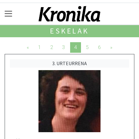
ESKELAK
«
1
2
3
4
5
6
»
3. URTEURRENA