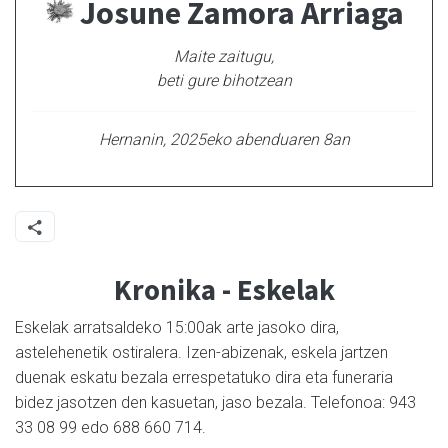
Josune Zamora Arriaga
Maite zaitugu,
beti gure bihotzean
Hernanin, 2025eko abenduaren 8an
Kronika - Eskelak
Eskelak arratsaldeko 15:00ak arte jasoko dira,
astelehenetik ostiralera. Izen-abizenak, eskela jartzen
duenak eskatu bezala errespetatuko dira eta funeraria
bidez jasotzen den kasuetan, jaso bezala. Telefonoa: 943
33 08 99 edo 688 660 714.