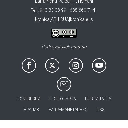
Larramendi kalea 11, Hernani
Tel.: 943 33 08 99 · 688 660 714 ·
kronika[ABILDUA]kronika.eus
Codesyntaxek garatua
HONI BURUZ
LEGE OHARRA
PUBLIZITATEA
ARAUAK
HARREMANETARAKO
RSS