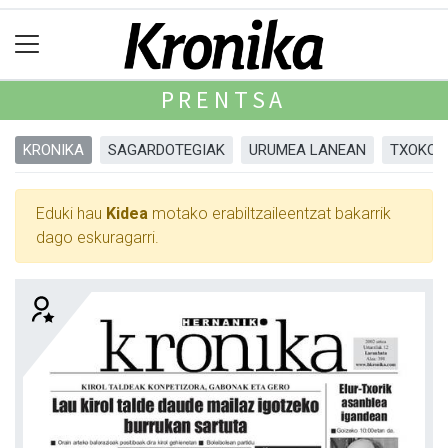
PRENTSA
KRONIKA
SAGARDOTEGIAK
URUMEA LANEAN
TXOKOA
Eduki hau
Kidea
motako erabiltzaileentzat bakarrik
dago eskuragarri.