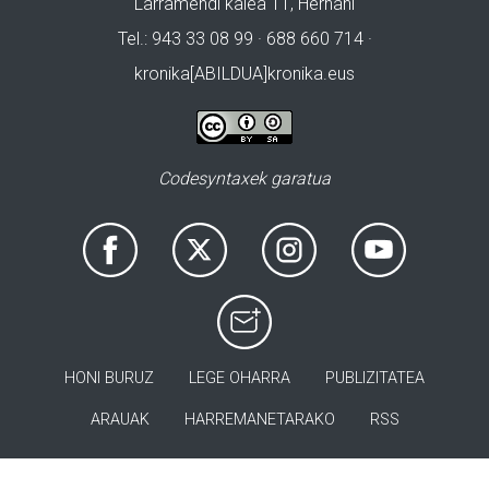
Larramendi kalea 11, Hernani
Tel.: 943 33 08 99 · 688 660 714 ·
kronika[ABILDUA]kronika.eus
Codesyntaxek garatua
HONI BURUZ
LEGE OHARRA
PUBLIZITATEA
ARAUAK
HARREMANETARAKO
RSS