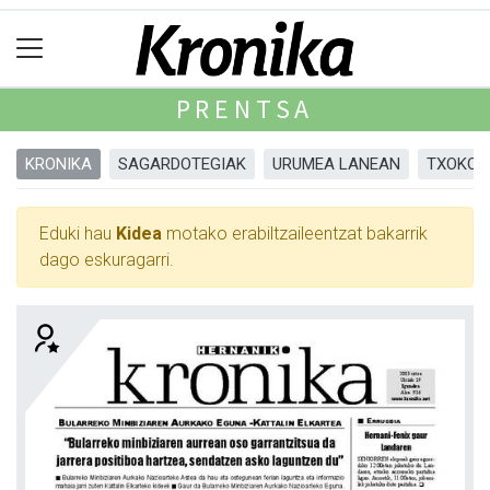
PRENTSA
KRONIKA
SAGARDOTEGIAK
URUMEA LANEAN
TXOKOA
Eduki hau
Kidea
motako erabiltzaileentzat bakarrik
dago eskuragarri.