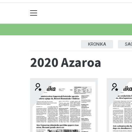
KRONIKA
SA
2020 Azaroa