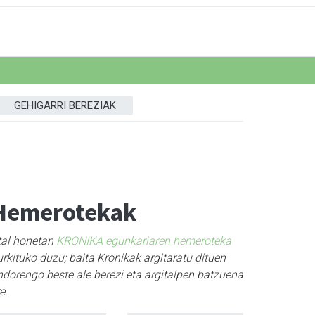
GEHIGARRI BEREZIAK
Hemerotekak
tal honetan
KRONIKA egunkariaren hemeroteka
rkituko duzu; baita Kronikak argitaratu dituen
ndorengo beste ale berezi eta argitalpen batzuena
e.