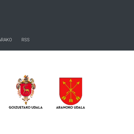
ARAKO
RSS