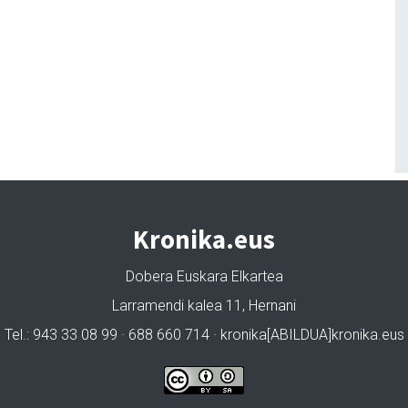
Kronika.eus
Dobera Euskara Elkartea
Larramendi kalea 11, Hernani
Tel.: 943 33 08 99 · 688 660 714 · kronika[ABILDUA]kronika.eus