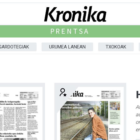
PRENTSA
GARDOTEGIAK
URUMEA LANEAN
TXOKOAK
A
au
o
er