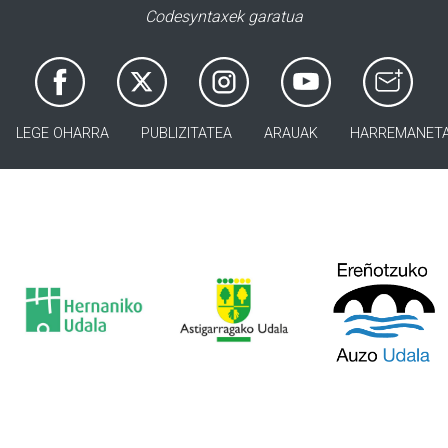
Codesyntaxek garatua
LEGE OHARRA
PUBLIZITATEA
ARAUAK
HARREMANET