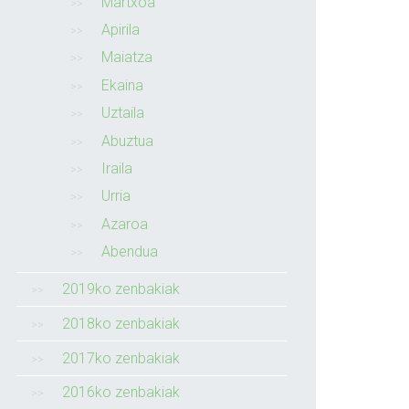
Martxoa
Apirila
Maiatza
Ekaina
Uztaila
Abuztua
Iraila
Urria
Azaroa
Abendua
2019ko zenbakiak
2018ko zenbakiak
2017ko zenbakiak
2016ko zenbakiak