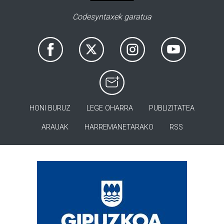
Codesyntaxek garatua
HONI BURUZ
LEGE OHARRA
PUBLIZITATEA
ARAUAK
HARREMANETARAKO
RSS