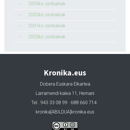
2003ko zenbakiak
2002ko zenbakiak
2001ko zenbakiak
2000ko zenbakiak
Kronika.eus
Dobera Euskara Elkartea
Larramendi kalea 11, Hernani
Tel.: 943 33 08 99 · 688 660 714 ·
kronika[ABILDUA]kronika.eus