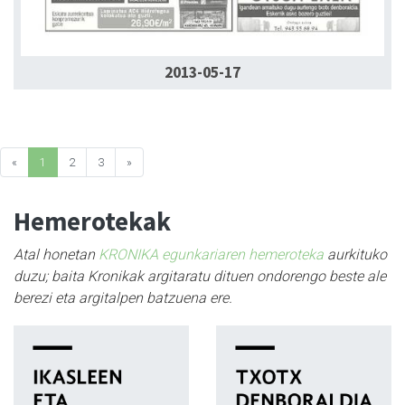
2013-05-17
«
1
2
3
»
Hemerotekak
Atal honetan
KRONIKA egunkariaren hemeroteka
aurkituko
duzu; baita Kronikak argitaratu dituen ondorengo beste ale
berezi eta argitalpen batzuena ere.