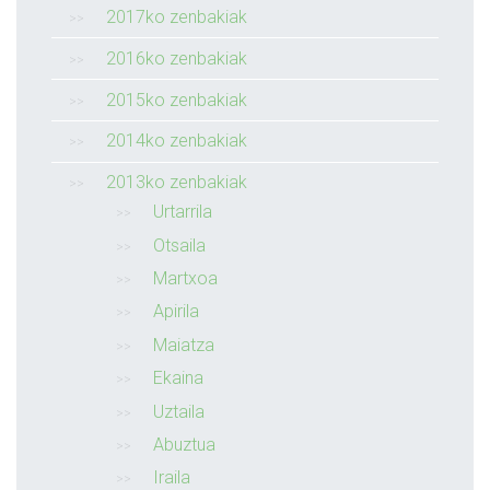
2017ko zenbakiak
2016ko zenbakiak
2015ko zenbakiak
2014ko zenbakiak
2013ko zenbakiak
Urtarrila
Otsaila
Martxoa
Apirila
Maiatza
Ekaina
Uztaila
Abuztua
Iraila