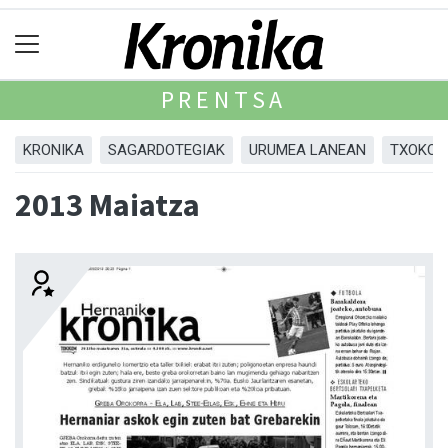
PRENTSA
KRONIKA
SAGARDOTEGIAK
URUMEA LANEAN
TXOKOA
2013 Maiatza