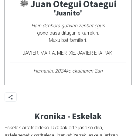
Juan Otegui Otaegui
'Juanito'
Hain denbora gutxian zenbat egun
goxo pasa ditugun elkarrekin.
Muxu bat familiari.
JAVIER, MARIA, MERTXE, JAVIER ETA PAKI
Hernanin, 2024ko ekainaren 2an
Kronika - Eskelak
Eskelak arratsaldeko 15:00ak arte jasoko dira,
astelehenetik ostiralera. Izen-abizenak, eskela jartzen