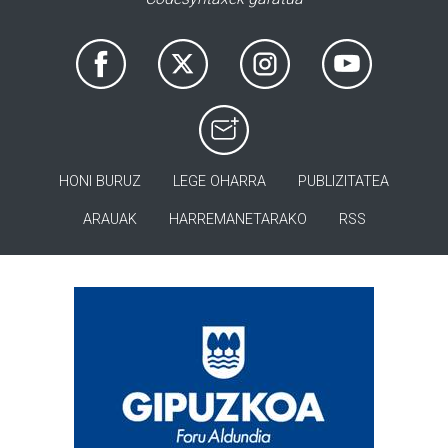
HONI BURUZ
LEGE OHARRA
PUBLIZITATEA
ARAUAK
HARREMANETARAKO
RSS