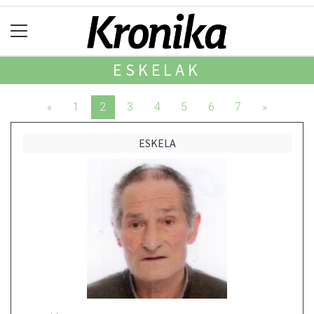
ESKELAK
«
1
2
3
4
5
6
7
»
ESKELA