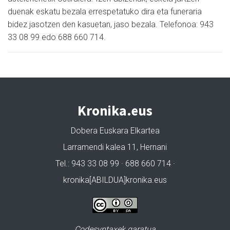
duenak eskatu bezala errespetatuko dira eta funeraria
bidez jasotzen den kasuetan, jaso bezala. Telefonoa: 943
33 08 99 edo 688 660 714.
Kronika.eus
Dobera Euskara Elkartea
Larramendi kalea 11, Hernani
Tel.: 943 33 08 99 · 688 660 714 ·
kronika[ABILDUA]kronika.eus
Codesyntaxek garatua