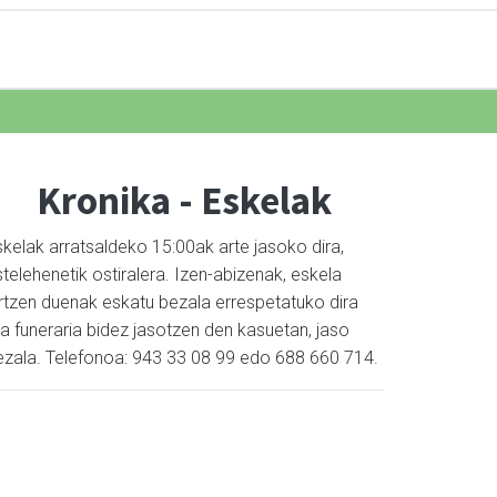
Kronika - Eskelak
skelak arratsaldeko 15:00ak arte jasoko dira,
telehenetik ostiralera. Izen-abizenak, eskela
artzen duenak eskatu bezala errespetatuko dira
a funeraria bidez jasotzen den kasuetan, jaso
ezala. Telefonoa: 943 33 08 99 edo 688 660 714.