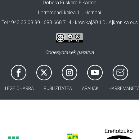
Dobera Euskara Elkartea
Larramendi kalea 11, Hernani
Tel.: 943 33 08 99 · 688 660 714 · kronika[ABILDUA]kronika.eus
Codesyntaxek garatua
LEGE OHARRA
PUBLIZITATEA
ARAUAK
HARREMANET