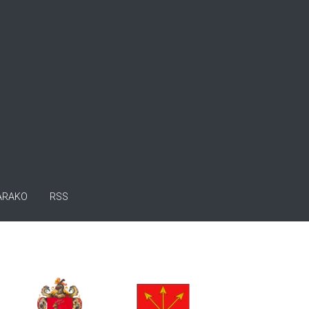
ARAKO
RSS