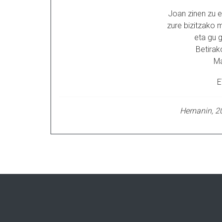
Joan zinen zu e
zure bizitzako 
eta gu g
Betirako
Ma
E
Hernanin, 2