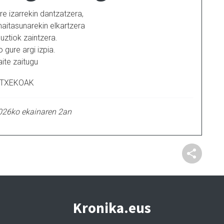
re izarrekin dantzatzera,
maitasunarekin elkartzera
uztiok zaintzera.
 gure argi izpia.
ite zaitugu
TXEKOAK
026ko ekainaren 2an
Kronika.eus