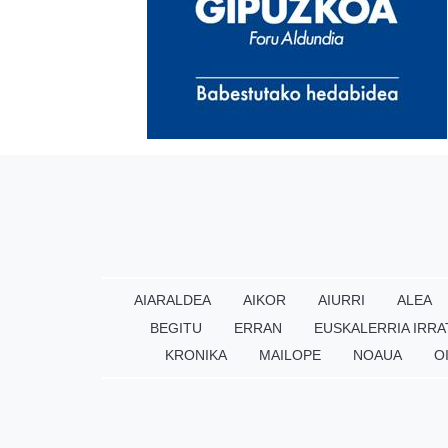
AIARALDEA
AIKOR
AIURRI
ALEA
BEGITU
ERRAN
EUSKALERRIA IRRA
KRONIKA
MAILOPE
NOAUA
O