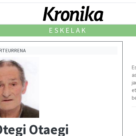
ESKELAK
URTEURRENA
E
as
j
et
b
tegi Otaegi