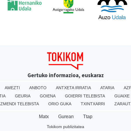
Gertuko informazioa, euskaraz
AMEZTI
ANBOTO
ANTXETA IRRATIA
ATARIA
AZP
TIA
GEURIA
GOIENA
GOIERRI TELEBISTA
GUAIXE
IZMENDI TELEBISTA
ORIO GUKA
TXINTXARRI
ZARAUT
Matx
Gurean
Ttap
Tokikom publizitatea