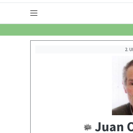
2. 
Juan O