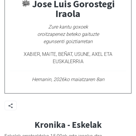
Jose Luis Gorostegi
Iraola
Zure kantu goxoek
oroitzapenez beteko gaituzte
egunsenti goiztiarretan
XABIER, MAITE, BEÑAT, USUNE, AXEL ETA
EUSKALERRIA
Hernanin, 2026ko maiatzaren 8an
Kronika - Eskelak