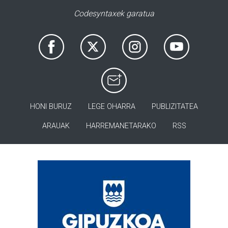
Codesyntaxek garatua
HONI BURUZ
LEGE OHARRA
PUBLIZITATEA
ARAUAK
HARREMANETARAKO
RSS