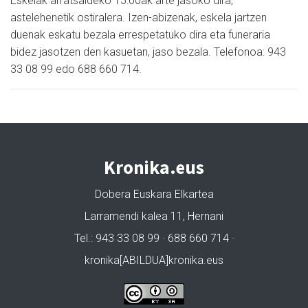
Eskelak arratsaldeko 15:00ak arte jasoko dira,
astelehenetik ostiralera. Izen-abizenak, eskela jartzen
duenak eskatu bezala errespetatuko dira eta funeraria
bidez jasotzen den kasuetan, jaso bezala. Telefonoa: 943
33 08 99 edo 688 660 714.
Kronika.eus
Dobera Euskara Elkartea
Larramendi kalea 11, Hernani
Tel.: 943 33 08 99 · 688 660 714 ·
kronika[ABILDUA]kronika.eus