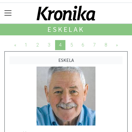
ESKELAK
«
1
2
3
4
5
6
7
8
»
ESKELA