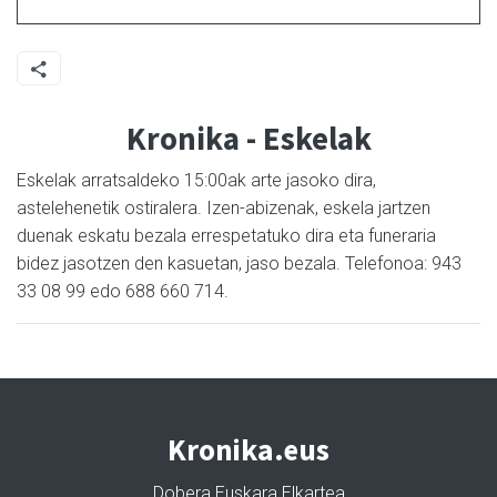
Kronika - Eskelak
Eskelak arratsaldeko 15:00ak arte jasoko dira,
astelehenetik ostiralera. Izen-abizenak, eskela jartzen
duenak eskatu bezala errespetatuko dira eta funeraria
bidez jasotzen den kasuetan, jaso bezala. Telefonoa: 943
33 08 99 edo 688 660 714.
Kronika.eus
Dobera Euskara Elkartea