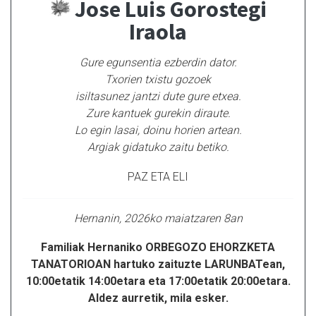
Jose Luis Gorostegi
Iraola
Gure egunsentia ezberdin dator.
Txorien txistu gozoek
isiltasunez jantzi dute gure etxea.
Zure kantuek gurekin diraute.
Lo egin lasai, doinu horien artean.
Argiak gidatuko zaitu betiko.
PAZ ETA ELI
Hernanin, 2026ko maiatzaren 8an
Familiak Hernaniko ORBEGOZO EHORZKETA
TANATORIOAN hartuko zaituzte LARUNBATean,
10:00etatik 14:00etara eta 17:00etatik 20:00etara.
Aldez aurretik, mila esker.