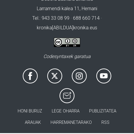
Larramendi kalea 11, Hernani
Tel.: 943 33 08 99 · 688 660 714 ·
kronika[ABILDUA]kronika.eus
Codesyntaxek garatua
HONI BURUZ
LEGE OHARRA
PUBLIZITATEA
ARAUAK
HARREMANETARAKO
RSS