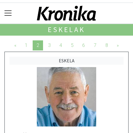
ESKELAK
«
1
2
3
4
5
6
7
8
»
ESKELA