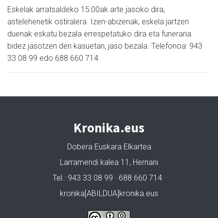
Eskelak arratsaldeko 15:00ak arte jasoko dira,
astelehenetik ostiralera. Izen-abizenak, eskela jartzen
duenak eskatu bezala errespetatuko dira eta funeraria
bidez jasotzen den kasuetan, jaso bezala. Telefonoa: 943
33 08 99 edo 688 660 714.
Kronika.eus
Dobera Euskara Elkartea
Larramendi kalea 11, Hernani
Tel.: 943 33 08 99 · 688 660 714 ·
kronika[ABILDUA]kronika.eus