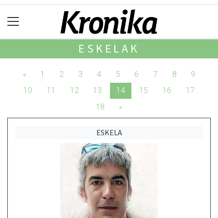
ESKELAK
«
1
2
3
4
5
6
7
8
9
10
11
12
13
14
15
16
17
18
»
ESKELA