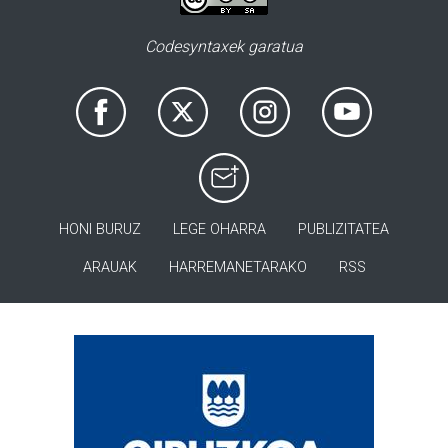
Codesyntaxek garatua
HONI BURUZ
LEGE OHARRA
PUBLIZITATEA
ARAUAK
HARREMANETARAKO
RSS