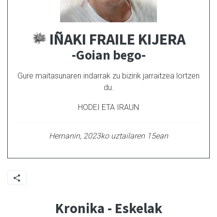
IÑAKI FRAILE KIJERA
-Goian bego-
Gure maitasunaren indarrak zu bizirik jarraitzea lortzen
du.
HODEI ETA IRAUN
Hernanin, 2023ko uztailaren 15ean
Kronika - Eskelak