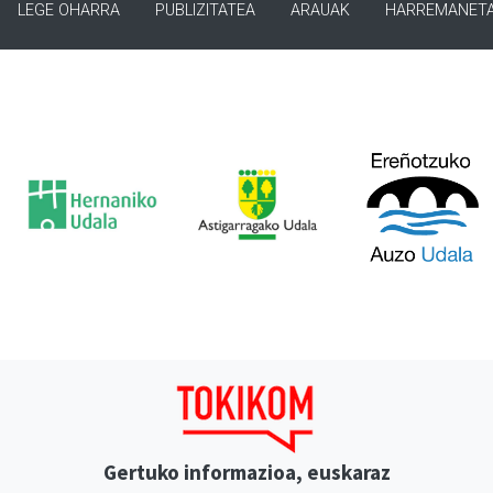
LEGE OHARRA
PUBLIZITATEA
ARAUAK
HARREMANET
Gertuko informazioa, euskaraz