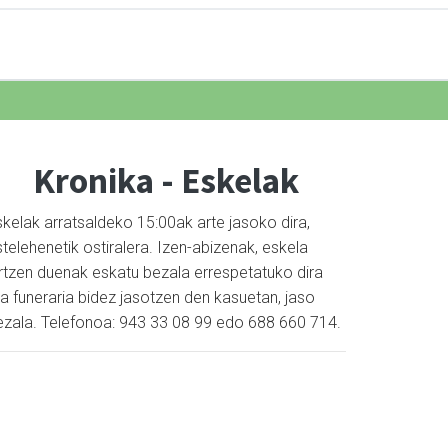
Kronika - Eskelak
skelak arratsaldeko 15:00ak arte jasoko dira,
telehenetik ostiralera. Izen-abizenak, eskela
artzen duenak eskatu bezala errespetatuko dira
a funeraria bidez jasotzen den kasuetan, jaso
ezala. Telefonoa: 943 33 08 99 edo 688 660 714.