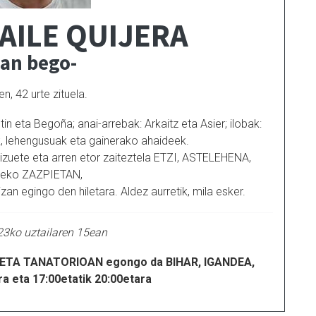
AILE QUIJERA
ian bego-
en, 42 urte zituela.
n eta Begoña; anai-arrebak: Arkaitz eta Asier; ilobak:
k, lehengusuak eta gainerako ahaideek.
izuete eta arren etor zaiteztela ETZI, ASTELEHENA,
ldeko ZAZPIETAN,
 egingo den hiletara. Aldez aurretik, mila esker.
23ko uztailaren 15ean
TA TANATORIOAN egongo da BIHAR, IGANDEA,
ra eta 17:00etatik 20:00etara