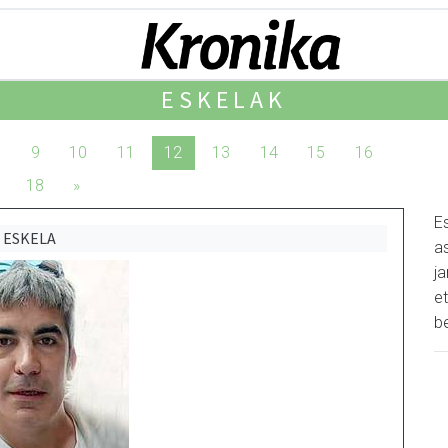
ESKELAK
8
9
10
11
12
13
14
15
16
18
»
E
ESKELA
as
j
et
b