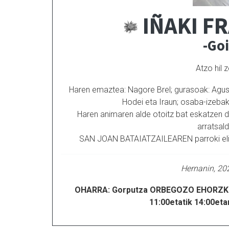
IÑAKI FR
-Go
Atzo hil z
Haren emaztea: Nagore Brel; gurasoak: Agusti
Hodei eta Iraun; osaba-izeba
Haren animaren alde otoitz bat eskatzen d
arratsa
SAN JOAN BATAIATZAILEAREN parroki elizan
Hernanin, 20
OHARRA: Gorputza ORBEGOZO EHORZKE
11:00etatik 14:00eta