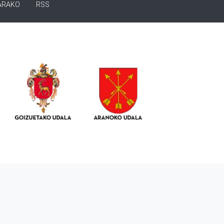
ARAKO
RSS