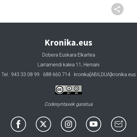
Kronika.eus
Dobera Euskara Elkartea
Larramendi kalea 11, Hernani
Tel.: 943 33 08 99 · 688 660 714 · kronika[ABILDUA]kronika.eus
Codesyntaxek garatua