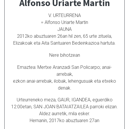
Alfonso Uriarte Martin
V. URTEURRENA
= Alfonso Uriarte Martin
JAUNA
2012ko abuztuaren 26an hil zen, 65 urte zituela,
Elizakoak eta Aita Santuaren Bedeinkazioa hartuta.
Nere bihotzean
Emaztea: Mertxe Aranzadi San Policarpo; anai-
arrebak,
ezkon anai-arrebak, ilobak, lehengusuak eta etxeko
denak.
Urteurreneko meza, GAUR, IGANDEA, eguerdiko
12:00etan, SAN JOAN BATAIATZAILEA parroki elizan.
Aldez aurretik, mila esker.
Hernanin, 2017ko abuztuaren 27an