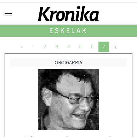
ESKELAK
«
1
2
3
4
5
6
7
»
OROIGARRIA