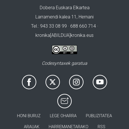
Dobera Euskara Elkartea
Larramendi kalea 11, Hernani
Tel.: 943 33 08 99 · 688 660 714 ·
kronika[ABILDUA]kronika.eus
Codesyntaxek garatua
HONI BURUZ
LEGE OHARRA
PUBLIZITATEA
ARAUAK
HARREMANETARAKO
RSS