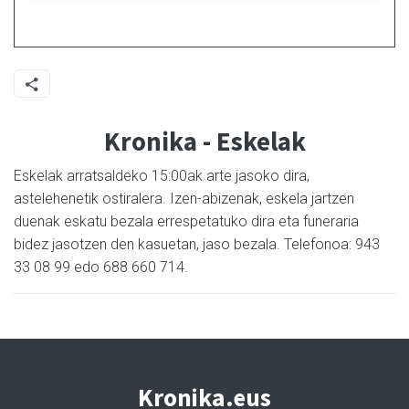
Kronika - Eskelak
Eskelak arratsaldeko 15:00ak arte jasoko dira,
astelehenetik ostiralera. Izen-abizenak, eskela jartzen
duenak eskatu bezala errespetatuko dira eta funeraria
bidez jasotzen den kasuetan, jaso bezala. Telefonoa: 943
33 08 99 edo 688 660 714.
Kronika.eus